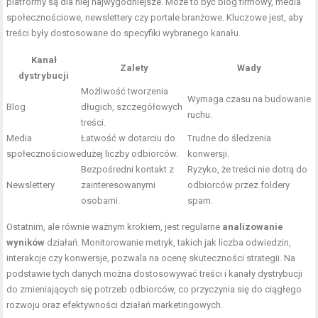
platformy są dla niej najwygodniejsze. Może to być blog firmowy, media
społecznościowe, newslettery czy portale branżowe. Kluczowe jest, aby
treści były dostosowane do specyfiki wybranego kanału.
Kanał
Zalety
Wady
dystrybucji
Możliwość tworzenia
Wymaga czasu na budowanie
Blog
długich, szczegółowych
ruchu.
treści.
Media
Łatwość w dotarciu do
Trudne do śledzenia
społecznościowe
dużej liczby odbiorców.
konwersji.
Bezpośredni kontakt z
Ryzyko, że treści nie dotrą do
Newslettery
zainteresowanymi
odbiorców przez foldery
osobami.
spam.
Ostatnim, ale równie ważnym krokiem, jest regularne
analizowanie
wyników
działań. Monitorowanie metryk, takich jak liczba odwiedzin,
interakcje czy konwersje, pozwala na ocenę skuteczności strategii. Na
podstawie tych danych można dostosowywać treści i kanały dystrybucji
do zmieniających się potrzeb odbiorców, co przyczynia się do ciągłego
rozwoju oraz efektywności działań marketingowych.