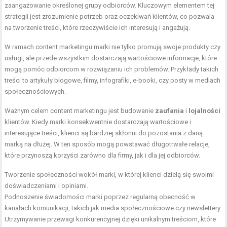
zaangażowanie określonej grupy odbiorców. Kluczowym elementem tej
strategii jest zrozumienie potrzeb oraz oczekiwań klientów, co pozwala
na tworzenie treści, które rzeczywiście ich interesują i angażują.
W ramach content marketingu marki nie tylko promują swoje produkty czy
usługi, ale przede wszystkim dostarczają wartościowe informacje, które
mogą pomóc odbiorcom w rozwiązaniu ich problemów. Przykłady takich
treści to artykuły blogowe, filmy, infografiki, e-booki, czy posty w mediach
społecznościowych.
Ważnym celem content marketingu jest budowanie
zaufania
i
lojalności
klientów. Kiedy marki konsekwentnie dostarczają wartościowe i
interesujące treści, klienci są bardziej skłonni do pozostania z daną
marką na dłużej. W ten sposób mogą powstawać długotrwałe relacje,
które przynoszą korzyści zarówno dla firmy, jak i dla jej odbiorców.
Tworzenie społeczności wokół marki, w której klienci dzielą się swoimi
doświadczeniami i opiniami.
Podnoszenie świadomości marki poprzez regularną obecność w
kanałach komunikacji, takich jak media społecznościowe czy newslettery.
Utrzymywanie przewagi konkurencyjnej dzięki unikalnym treściom, które