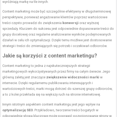
wyróżniają markę na tle innych.
Content marketing może być szczególnie efektywny w długoterminowej
perspektywie, ponieważ angażowanie klientów poprzez wartościowe
treści często prowadzi do zwiększenia
konwersji
oraz wyższej
sprzedaży. Kluczem do sukcesu jest odpowiednie dopasowanie treści do
grupy docelowej oraz regularne analizowanie wyników podejmowanych
działań w celu ich optymalizacji. Dzięki temu możliwe jest dostosowanie
strategii i treści do zmieniających się potrzeb i oczekiwań odbiorców.
Jakie są korzyści z content marketingu?
Content marketing to jedna z najskuteczniejszych strategii
marketingowych wykorzystywanych przez firmy na całym świecie. Jego
główną zaletą jest znaczące
zwiększenie widoczności marki
w
internecie. Dzięki regularnemu publikowaniu interesujących i
wartościowych treści, marki mogą dotrzeć do szerszej grupy odbiorców,
a to z kolei przekłada się na większy ruch na stronie internetowej.
Innym istotnym aspektem content marketingu jest jego wpływ na
optymalizację SEO
. Przykładowo, tworzenie treści bogatych w
odpowiednie słowa kluczowe może poprawić pozycjonowanie strony w