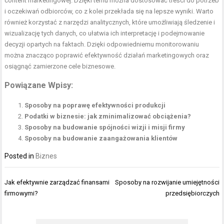
content marketingowej. Dzięki temu można dostosować treści do potrzeb
i oczekiwań odbiorców, co z kolei przekłada się na lepsze wyniki. Warto
również korzystać z narzędzi analitycznych, które umożliwiają śledzenie i
wizualizację tych danych, co ułatwia ich interpretację i podejmowanie
decyzji opartych na faktach. Dzięki odpowiedniemu monitorowaniu
można znacząco poprawić efektywność działań marketingowych oraz
osiągnąć zamierzone cele biznesowe.
Powiązane Wpisy:
Sposoby na poprawę efektywności produkcji
Podatki w biznesie: jak zminimalizować obciążenia?
Sposoby na budowanie spójności wizji i misji firmy
Sposoby na budowanie zaangażowania klientów
Posted in
Biznes
Nawigacja
Jak efektywnie zarządzać finansami
Sposoby na rozwijanie umiejętności
wpisu
firmowymi?
przedsiębiorczych