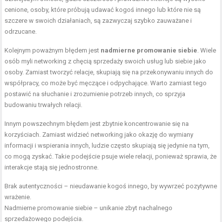
cenione, osoby, które próbują udawać kogoś innego lub które nie są
szczere w swoich działaniach, są zazwyczaj szybko zauważane i
odrzucane.
Kolejnym poważnym błędem jest
nadmierne promowanie siebie
. Wiele
osób myli networking z chęcią sprzedaży swoich usług lub siebie jako
osoby. Zamiast tworzyć relacje, skupiają się na przekonywaniu innych do
współpracy, co może być męczące i odpychające. Warto zamiast tego
postawić na słuchanie i zrozumienie potrzeb innych, co sprzyja
budowaniu trwałych relacji.
Innym powszechnym błędem jest zbytnie koncentrowanie się na
korzyściach. Zamiast widzieć networking jako okazję do wymiany
informacji i wspierania innych, ludzie często skupiają się jedynie na tym,
co mogą zyskać. Takie podejście psuje wiele relacji, ponieważ sprawia, że
interakcje stają się jednostronne.
Brak autentyczności – nieudawanie kogoś innego, by wywrzeć pozytywne
wrażenie.
Nadmierne promowanie siebie – unikanie zbyt nachalnego
sprzedażowego podejścia.