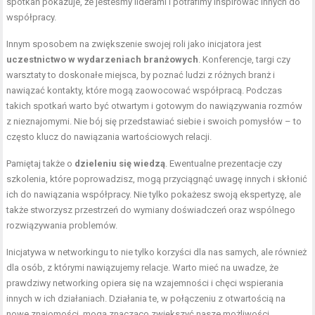
spotkań pokazuje, że jesteśmy liderami i potrafimy inspirować innych do
współpracy.
Innym sposobem na zwiększenie swojej roli jako inicjatora jest
uczestnictwo w wydarzeniach branżowych
. Konferencje, targi czy
warsztaty to doskonałe miejsca, by poznać ludzi z różnych branż i
nawiązać kontakty, które mogą zaowocować współpracą. Podczas
takich spotkań warto być otwartym i gotowym do nawiązywania rozmów
z nieznajomymi. Nie bój się przedstawiać siebie i swoich pomysłów – to
często klucz do nawiązania wartościowych relacji.
Pamiętaj także o
dzieleniu się wiedzą
. Ewentualne prezentacje czy
szkolenia, które poprowadzisz, mogą przyciągnąć uwagę innych i skłonić
ich do nawiązania współpracy. Nie tylko pokażesz swoją ekspertyzę, ale
także stworzysz przestrzeń do wymiany doświadczeń oraz wspólnego
rozwiązywania problemów.
Inicjatywa w networkingu to nie tylko korzyści dla nas samych, ale również
dla osób, z którymi nawiązujemy relacje. Warto mieć na uwadze, że
prawdziwy networking opiera się na wzajemności i chęci wspierania
innych w ich działaniach. Działania te, w połączeniu z otwartością na
nowe znajomości, mogą znacząco zwiększyć nasze możliwości