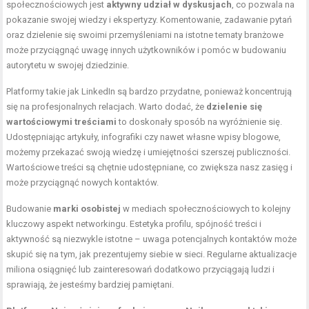
społecznościowych jest
aktywny udział w dyskusjach
, co pozwala na
pokazanie swojej wiedzy i ekspertyzy. Komentowanie, zadawanie pytań
oraz dzielenie się swoimi przemyśleniami na istotne tematy branżowe
może przyciągnąć uwagę innych użytkowników i pomóc w budowaniu
autorytetu w swojej dziedzinie.
Platformy takie jak LinkedIn są bardzo przydatne, ponieważ koncentrują
się na profesjonalnych relacjach. Warto dodać, że
dzielenie się
wartościowymi treściami
to doskonały sposób na wyróżnienie się.
Udostępniając artykuły, infografiki czy nawet własne wpisy blogowe,
możemy przekazać swoją wiedzę i umiejętności szerszej publiczności.
Wartościowe treści są chętnie udostępniane, co zwiększa nasz zasięg i
może przyciągnąć nowych kontaktów.
Budowanie
marki osobistej
w mediach społecznościowych to kolejny
kluczowy aspekt networkingu. Estetyka profilu, spójność treści i
aktywność są niezwykle istotne – uwaga potencjalnych kontaktów może
skupić się na tym, jak prezentujemy siebie w sieci. Regularne aktualizacje
miliona osiągnięć lub zainteresowań dodatkowo przyciągają ludzi i
sprawiają, że jesteśmy bardziej pamiętani.