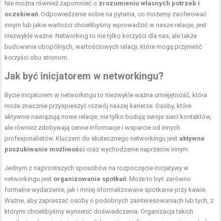
Nie można również zapomnieć o
zrozumieniu własnych potrzeb i
oczekiwań
. Odpowiedzenie sobie na pytania, co możemy zaoferować
innym lub jakie wartości chcielibyśmy wprowadzić w nasze relacje, jest
niezwykle ważne. Networking to nie tylko korzyści dla nas, ale także
budowanie obopólnych, wartościowych relacji, które mogą przynieść
korzyści obu stronom.
Jak być inicjatorem w networkingu?
Bycie inicjatorem w networkingu to niezwykle ważna umiejętność, która
może znacznie przyspieszyć rozwój naszej karierze. Osoby, które
aktywnie nawiązują nowe relacje, nie tylko budują swoje sieci kontaktów,
ale również zdobywają cenne informacje i wsparcie od innych
profesjonalistów. Kluczem do skutecznego networkingu jest
aktywne
poszukiwanie możliwości
oraz wychodzenie naprzeciw innym.
Jednym z najprostszych sposobów na rozpoczęcie inicjatywy w
networkingu jest
organizowanie spotkań
. Może to być zarówno
formalne wydarzenie, jak i mniej sformalizowane spotkanie przy kawie.
Ważne, aby zapraszać osoby o podobnych zainteresowaniach lub tych, z
którymi chcielibyśmy wymienić doświadczenia. Organizacja takich