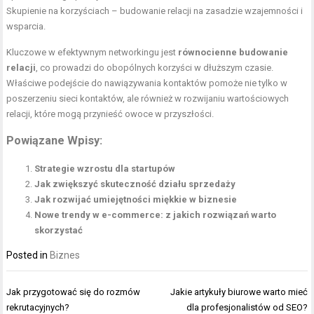
Skupienie na korzyściach – budowanie relacji na zasadzie wzajemności i
wsparcia.
Kluczowe w efektywnym networkingu jest
równocienne budowanie
relacji
, co prowadzi do obopólnych korzyści w dłuższym czasie.
Właściwe podejście do nawiązywania kontaktów pomoże nie tylko w
poszerzeniu sieci kontaktów, ale również w rozwijaniu wartościowych
relacji, które mogą przynieść owoce w przyszłości.
Powiązane Wpisy:
Strategie wzrostu dla startupów
Jak zwiększyć skuteczność działu sprzedaży
Jak rozwijać umiejętności miękkie w biznesie
Nowe trendy w e-commerce: z jakich rozwiązań warto
skorzystać
Posted in
Biznes
Nawigacja
Jak przygotować się do rozmów
Jakie artykuły biurowe warto mieć
wpisu
rekrutacyjnych?
dla profesjonalistów od SEO?