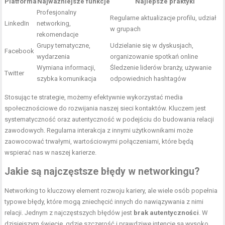
Platforma
Najważniejsze funkcje
Najlepsze praktyki
Profesjonalny
Regularne aktualizacje profilu, udział
LinkedIn
networking,
w grupach
rekomendacje
Grupy tematyczne,
Udzielanie się w dyskusjach,
Facebook
wydarzenia
organizowanie spotkań online
Wymiana informacji,
Śledzenie liderów branży, używanie
Twitter
szybka komunikacja
odpowiednich hashtagów
Stosując te strategie, możemy efektywnie wykorzystać media
społecznościowe do rozwijania naszej sieci kontaktów. Kluczem jest
systematyczność oraz autentyczność w podejściu do budowania relacji
zawodowych. Regularna interakcja z innymi użytkownikami może
zaowocować trwałymi, wartościowymi połączeniami, które będą
wspierać nas w naszej karierze.
Jakie są najczęstsze błędy w networkingu?
Networking to kluczowy element rozwoju kariery, ale wiele osób popełnia
typowe błędy, które mogą zniechęcić innych do nawiązywania z nimi
relacji. Jednym z najczęstszych błędów jest
brak autentyczności
. W
dzisiejszym świecie, gdzie szczerość i prawdziwe intencje są wysoko