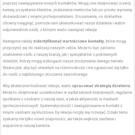
poprzez nawiązywanie nowych kontaktów. Mogą one obejmować rozwój
kariery, pozyskanie klientów, znalezienie mentorów lub po prostu wymianę
doświadczeń z innymi profesjonalistami. Zrozumienie, co dokładnie
chcemy osiągnąć, pomoże nam ukierunkować nasze działania i wybór
odpowiednich osób, z którymi warto nawiązać relacje.
Następnie należy
zidentyfikować wartościowe kontakty
, które mogą
przyczynić się do realizacji naszych celów. Może to być zarówno
znalezienie osób z naszej branży, jak i specjalistów z pokrewnych
dziedzin, którzy mogą wzbogacić nasze zrozumienie danego tematu.
Ważne jest, aby być otwartym na różnorodność i nie ograniczać się tylko
do osób z najbliższego otoczenia zawodowego.
Aby skutecznie budować relacje, warto
opracować strategię działania
.
Może to obejmować uczestnictwo w wydarzeniach branżowych, regularne
spotkania z osobami z naszej sieci, a także aktywność w mediach
społecznościowych. Systematyczność i zaangażowanie w kontakt z
innymi osobami są kluczowe, by relacje mogły się rozwijać. Dzięki temu
zyskamy nie tylko nowe znajomości, ale także większe zaufanie i
wsparcie w naszej karierze.