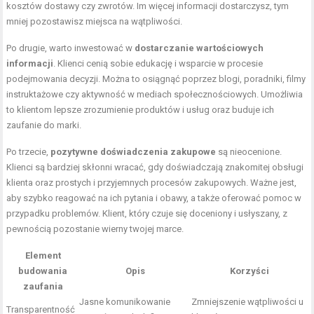
kosztów dostawy czy zwrotów. Im więcej informacji dostarczysz, tym
mniej pozostawisz miejsca na wątpliwości.
Po drugie, warto inwestować w
dostarczanie wartościowych
informacji
. Klienci cenią sobie edukację i wsparcie w procesie
podejmowania decyzji. Można to osiągnąć poprzez blogi, poradniki, filmy
instruktażowe czy aktywność w mediach społecznościowych. Umożliwia
to klientom lepsze zrozumienie produktów i usług oraz buduje ich
zaufanie do marki.
Po trzecie,
pozytywne doświadczenia zakupowe
są nieocenione.
Klienci są bardziej skłonni wracać, gdy doświadczają znakomitej obsługi
klienta oraz prostych i przyjemnych procesów zakupowych. Ważne jest,
aby szybko reagować na ich pytania i obawy, a także oferować pomoc w
przypadku problemów. Klient, który czuje się doceniony i usłyszany, z
pewnością pozostanie wierny twojej marce.
Element
budowania
Opis
Korzyści
zaufania
Jasne komunikowanie
Zmniejszenie wątpliwości u
Transparentność