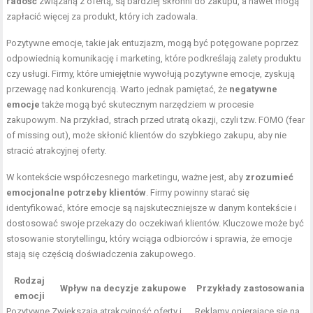
radość
związaną z ofertą, są bardziej skłonni do zakupu, a nawet mogą
zapłacić więcej za produkt, który ich zadowala.
Pozytywne emocje, takie jak entuzjazm, mogą być potęgowane poprzez
odpowiednią komunikację i marketing, które podkreślają zalety produktu
czy usługi. Firmy, które umiejętnie wywołują pozytywne emocje, zyskują
przewagę nad konkurencją. Warto jednak pamiętać, że
negatywne
emocje
także mogą być skutecznym narzędziem w procesie
zakupowym. Na przykład, strach przed utratą okazji, czyli tzw. FOMO (fear
of missing out), może skłonić klientów do szybkiego zakupu, aby nie
stracić atrakcyjnej oferty.
W kontekście współczesnego marketingu, ważne jest, aby
zrozumieć
emocjonalne potrzeby klientów
. Firmy powinny starać się
identyfikować, które emocje są najskuteczniejsze w danym kontekście i
dostosować swoje przekazy do oczekiwań klientów. Kluczowe może być
stosowanie storytellingu, który wciąga odbiorców i sprawia, że emocje
stają się częścią doświadczenia zakupowego.
Rodzaj
Wpływ na decyzje zakupowe
Przykłady zastosowania
emocji
Pozytywne
Zwiększają atrakcyjność oferty i
Reklamy opierające się na