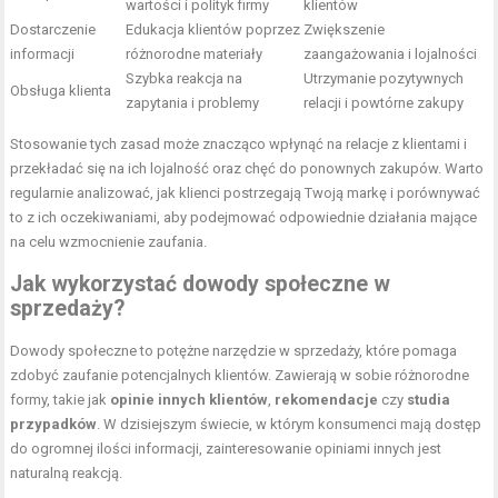
wartości i polityk firmy
klientów
Dostarczenie
Edukacja klientów poprzez
Zwiększenie
informacji
różnorodne materiały
zaangażowania i lojalności
Szybka reakcja na
Utrzymanie pozytywnych
Obsługa klienta
zapytania i problemy
relacji i powtórne zakupy
Stosowanie tych zasad może znacząco wpłynąć na relacje z klientami i
przekładać się na ich lojalność oraz chęć do ponownych zakupów. Warto
regularnie analizować, jak klienci postrzegają Twoją markę i porównywać
to z ich oczekiwaniami, aby podejmować odpowiednie działania mające
na celu wzmocnienie zaufania.
Jak wykorzystać dowody społeczne w
sprzedaży?
Dowody społeczne to potężne narzędzie w sprzedaży, które pomaga
zdobyć zaufanie potencjalnych klientów. Zawierają w sobie różnorodne
formy, takie jak
opinie innych klientów
,
rekomendacje
czy
studia
przypadków
. W dzisiejszym świecie, w którym konsumenci mają dostęp
do ogromnej ilości informacji, zainteresowanie opiniami innych jest
naturalną reakcją.