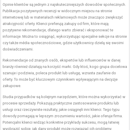
Opinie klientów są jednym z najskuteczniejszych dowodów społecznych.
Publikacja pozytywnych recenzji w widocznym miejscu na stronie
internetowej lub w materiałach reklamowych może znacząco zwiększyć
atrakcyjność oferty. Klienci preferują zakupy od firm, które mają
pozytywne rekomendacje, dlatego warto zbierać i eksponować te
informacje. Można to osiągnąć, wykorzystując specjalne sekcje na stronie
czy także média społecznościowe, gdzie użytkownicy dzielą się swoimi
doświadczeniami.
Rekomendacje od znanych osób, ekspertów lub influencerów w danej
branży również działają na korzyść marki. Gdy ktoś, kogo grupa docelowa
szanuje i podziwia, poleca produkt lub usługę, wzrasta zaufanie do
oferty. To może być kluczowym czynnikiem wpływającym na decyzje
zakupowe.
Studia przypadków są kolejnym narzędziem, które można wykorzystać w
procesie sprzedaży. Pokazują praktyczne zastosowanie produktu lub
usługi oraz rzeczywiste rezultaty, jakie osiągnęli inni klienci. Tego typu
dowody pomagają w lepszym zrozumieniu wartości, jakie oferuje firma.
Potencjalni klienci widząc konkretne przykłady sukcesu, mogą łatwiej
wyobrazić sobie, jak dany produkt może rozwiązać ich problemy.