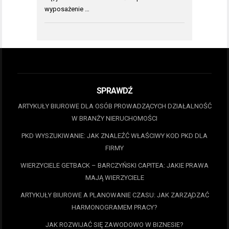
wyposażenie …
SPRAWDŹ
ARTYKUŁY BIUROWE DLA OSÓB PROWADZĄCYCH DZIAŁALNOŚĆ
W BRANŻY NIERUCHOMOŚCI
PKD WYSZUKIWANIE: JAK ZNALEŹĆ WŁAŚCIWY KOD PKD DLA
FIRMY
WIERZYCIELE GETBACK – BARCZYŃSKI CAPITEA: JAKIE PRAWA
MAJĄ WIERZYCIELE
ARTYKUŁY BIUROWE A PLANOWANIE CZASU: JAK ZARZĄDZAĆ
HARMONOGRAMEM PRACY?
JAK ROZWIJAĆ SIĘ ZAWODOWO W BIZNESIE?