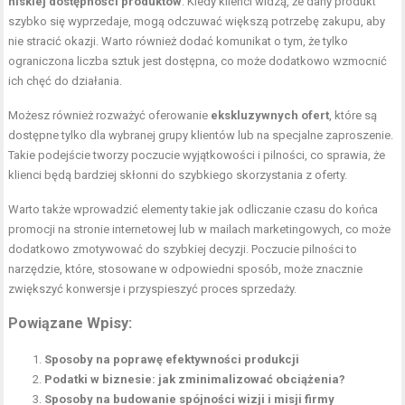
niskiej dostępności produktów
. Kiedy klienci widzą, że dany produkt
szybko się wyprzedaje, mogą odczuwać większą potrzebę zakupu, aby
nie stracić okazji. Warto również dodać komunikat o tym, że tylko
ograniczona liczba sztuk jest dostępna, co może dodatkowo wzmocnić
ich chęć do działania.
Możesz również rozważyć oferowanie
ekskluzywnych ofert
, które są
dostępne tylko dla wybranej grupy klientów lub na specjalne zaproszenie.
Takie podejście tworzy poczucie wyjątkowości i pilności, co sprawia, że
klienci będą bardziej skłonni do szybkiego skorzystania z oferty.
Warto także wprowadzić elementy takie jak odliczanie czasu do końca
promocji na stronie internetowej lub w mailach marketingowych, co może
dodatkowo zmotywować do szybkiej decyzji. Poczucie pilności to
narzędzie, które, stosowane w odpowiedni sposób, może znacznie
zwiększyć konwersje i przyspieszyć proces sprzedaży.
Powiązane Wpisy:
Sposoby na poprawę efektywności produkcji
Podatki w biznesie: jak zminimalizować obciążenia?
Sposoby na budowanie spójności wizji i misji firmy