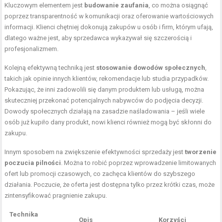
Kluczowym elementem jest
budowanie zaufania
, co można osiągnąć
poprzez transparentność w komunikacji oraz oferowanie wartościowych
informacji. Klienci chętniej dokonują zakupów u osób i firm, którym ufają,
dlatego ważne jest, aby sprzedawca wykazywał się szczerością i
profesjonalizmem.
Kolejną efektywną techniką jest
stosowanie dowodów społecznych
,
takich jak opinie innych klientów, rekomendacje lub studia przypadków.
Pokazując, że inni zadowolili się danym produktem lub usługą, można
skuteczniej przekonać potencjalnych nabywców do podjęcia decyzji.
Dowody społecznych działają na zasadzie naśladowania – jeśli wiele
osób już kupiło dany produkt, nowi klienci również mogą być skłonni do
zakupu.
Innym sposobem na zwiększenie efektywności sprzedaży jest
tworzenie
poczucia pilności
. Można to robić poprzez wprowadzenie limitowanych
ofert lub promocji czasowych, co zachęca klientów do szybszego
działania. Poczucie, że oferta jest dostępna tylko przez krótki czas, może
zintensyfikować pragnienie zakupu.
Technika
Opis
Korzyści