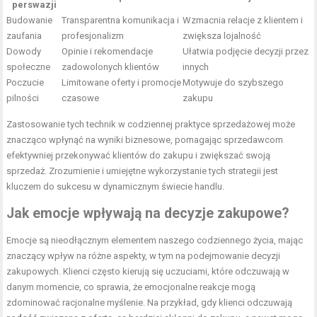
perswazji
Budowanie
Transparentna komunikacja i
Wzmacnia relacje z klientem i
zaufania
profesjonalizm
zwiększa lojalność
Dowody
Opinie i rekomendacje
Ułatwia podjęcie decyzji przez
społeczne
zadowolonych klientów
innych
Poczucie
Limitowane oferty i promocje
Motywuje do szybszego
pilności
czasowe
zakupu
Zastosowanie tych technik w codziennej praktyce sprzedażowej może
znacząco wpłynąć na wyniki biznesowe, pomagając sprzedawcom
efektywniej przekonywać klientów do zakupu i zwiększać swoją
sprzedaż. Zrozumienie i umiejętne wykorzystanie tych strategii jest
kluczem do sukcesu w dynamicznym świecie handlu.
Jak emocje wpływają na decyzje zakupowe?
Emocje są nieodłącznym elementem naszego codziennego życia, mając
znaczący wpływ na różne aspekty, w tym na podejmowanie decyzji
zakupowych. Klienci często kierują się uczuciami, które odczuwają w
danym momencie, co sprawia, że emocjonalne reakcje mogą
zdominować racjonalne myślenie. Na przykład, gdy klienci odczuwają