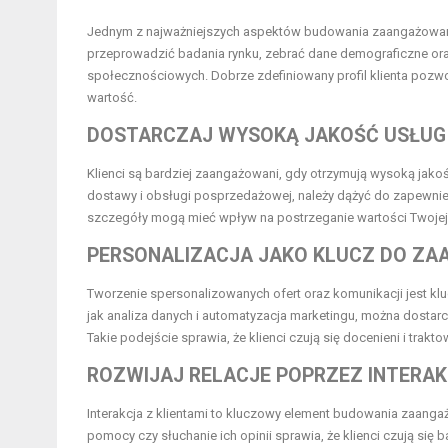
Jednym z najważniejszych aspektów budowania zaangażowania k
przeprowadzić badania rynku, zebrać dane demograficzne oraz
społecznościowych. Dobrze zdefiniowany profil klienta pozwol
wartość.
DOSTARCZAJ WYSOKĄ JAKOŚĆ USŁUG
Klienci są bardziej zaangażowani, gdy otrzymują wysoką jako
dostawy i obsługi posprzedażowej, należy dążyć do zapewnien
szczegóły mogą mieć wpływ na postrzeganie wartości Twojej 
PERSONALIZACJA JAKO KLUCZ DO Z
Tworzenie spersonalizowanych ofert oraz komunikacji jest k
jak analiza danych i automatyzacja marketingu, można dostarcz
Takie podejście sprawia, że klienci czują się docenieni i trak
ROZWIJAJ RELACJE POPRZEZ INTERA
Interakcja z klientami to kluczowy element budowania zaangaż
pomocy czy słuchanie ich opinii sprawia, że klienci czują się 