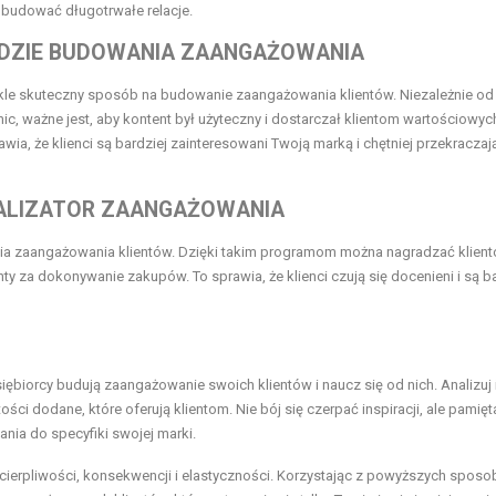
 budować długotrwałe relacje.
DZIE BUDOWANIA ZAANGAŻOWANIA
kle skuteczny sposób na budowanie zaangażowania klientów. Niezależnie od
phic, ważne jest, aby kontent był użyteczny i dostarczał klientom wartościowyc
awia, że klienci są bardziej zainteresowani Twoją marką i chętniej przekraczaj
ALIZATOR ZAANGAŻOWANIA
a zaangażowania klientów. Dzięki takim programom można nagradzać klien
ty za dokonywanie zakupów. To sprawia, że klienci czują się docenieni i są b
siębiorcy budują zaangażowanie swoich klientów i naucz się od nich. Analizuj 
ści dodane, które oferują klientom. Nie bój się czerpać inspiracji, ale pamięta
nia do specyfiki swojej marki.
ierpliwości, konsekwencji i elastyczności. Korzystając z powyższych sposo