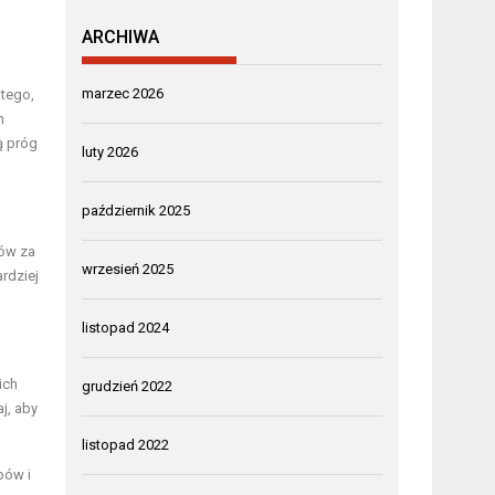
ARCHIWA
marzec 2026
 tego,
h
ą próg
luty 2026
październik 2025
tów za
wrzesień 2025
ardziej
listopad 2024
ich
grudzień 2022
j, aby
listopad 2022
bów i