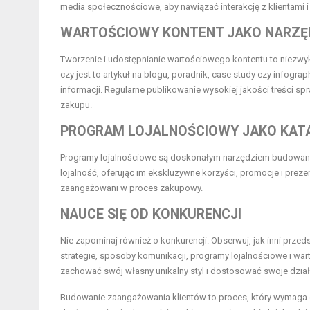
media społecznościowe, aby nawiązać interakcję z klientami i
WARTOŚCIOWY KONTENT JAKO NARZĘ
Tworzenie i udostępnianie wartościowego kontentu to niezwy
czy jest to artykuł na blogu, poradnik, case study czy infogra
informacji. Regularne publikowanie wysokiej jakości treści spr
zakupu.
PROGRAM LOJALNOŚCIOWY JAKO KAT
Programy lojalnościowe są doskonałym narzędziem budowani
lojalność, oferując im ekskluzywne korzyści, promocje i prezen
zaangażowani w proces zakupowy.
NAUCE SIĘ OD KONKURENCJI
Nie zapominaj również o konkurencji. Obserwuj, jak inni przed
strategie, sposoby komunikacji, programy lojalnościowe i warto
zachować swój własny unikalny styl i dostosować swoje działa
Budowanie zaangażowania klientów to proces, który wymaga c