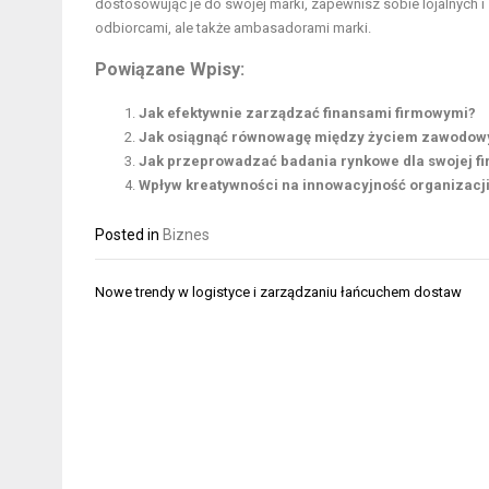
dostosowując je do swojej marki, zapewnisz sobie lojalnych i 
odbiorcami, ale także ambasadorami marki.
Powiązane Wpisy:
Jak efektywnie zarządzać finansami firmowymi?
Jak osiągnąć równowagę między życiem zawodow
Jak przeprowadzać badania rynkowe dla swojej f
Wpływ kreatywności na innowacyjność organizacj
Posted in
Biznes
Nawigacja
Nowe trendy w logistyce i zarządzaniu łańcuchem dostaw
wpisu