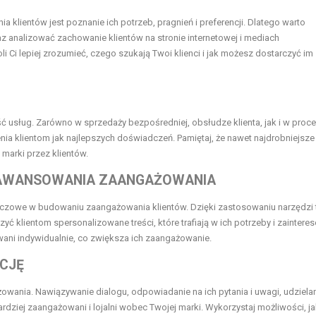
lientów jest poznanie ich potrzeb, pragnień i preferencji. Dlatego warto
 analizować zachowanie klientów na stronie internetowej i mediach
i Ci lepiej zrozumieć, czego szukają Twoi klienci i jak możesz dostarczyć im
ść usług. Zarówno w sprzedaży bezpośredniej, obsłudze klienta, jak i w proc
ia klientom jak najlepszych doświadczeń. Pamiętaj, że nawet najdrobniejsze
marki przez klientów.
AAWANSOWANIA ZAANGAŻOWANIA
luczowe w budowaniu zaangażowania klientów. Dzięki zastosowaniu narzędzi 
yć klientom spersonalizowane treści, które trafiają w ich potrzeby i zaintere
towani indywidualnie, co zwiększa ich zaangażowanie.
KCJĘ
owania. Nawiązywanie dialogu, odpowiadanie na ich pytania i uwagi, udziela
bardziej zaangażowani i lojalni wobec Twojej marki. Wykorzystaj możliwości, ja