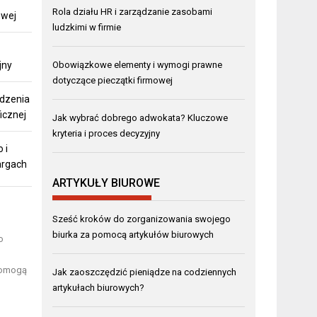
Rola działu HR i zarządzanie zasobami
owej
ludzkimi w firmie
jny
Obowiązkowe elementy i wymogi prawne
dotyczące pieczątki firmowej
ądzenia
ficznej
Jak wybrać dobrego adwokata? Kluczowe
kryteria i proces decyzyjny
 i
argach
ARTYKUŁY BIUROWE
Sześć kroków do zorganizowania swojego
biurka za pomocą artykułów biurowych
o
 pomogą
Jak zaoszczędzić pieniądze na codziennych
artykułach biurowych?