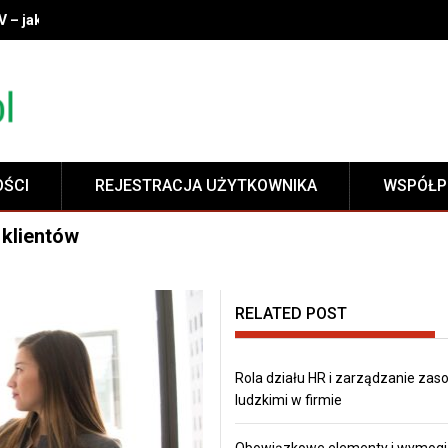
V – jak wybrać idealny model do swojego wnętrza?
OŚCI
REJESTRACJA UŻYTKOWNIKA
WSPÓŁP
klientów
RELATED POST
Rola działu HR i zarządzanie zas
ludzkimi w firmie
Obowiązkowe elementy i wymogi