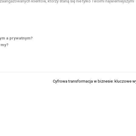
zaangażowanych klientów, którzy staną się nie tylko Twoimi najwierniejszymi
ym a prywatnym?
irmy?
i
Cyfrowa transformacja w biznesie: kluczowe 