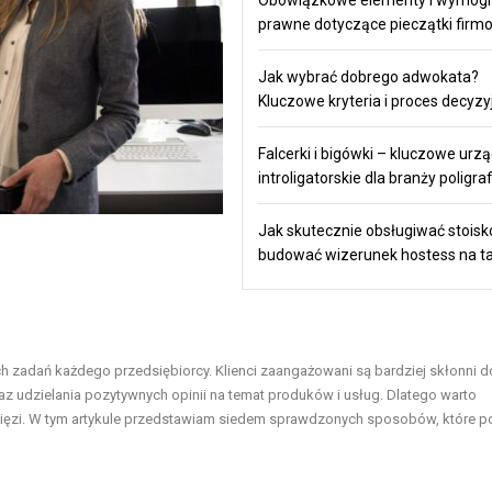
prawne dotyczące pieczątki firm
Jak wybrać dobrego adwokata?
Kluczowe kryteria i proces decyzy
Falcerki i bigówki – kluczowe urz
introligatorskie dla branży poligra
Jak skutecznie obsługiwać stoisko
budować wizerunek hostess na t
h zadań każdego przedsiębiorcy. Klienci zaangażowani są bardziej skłonni d
 udzielania pozytywnych opinii na temat produków i usług. Dlatego warto
j więzi. W tym artykule przedstawiam siedem sprawdzonych sposobów, które