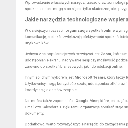
Wprowadzenie właściwych narzędzi, zasad oraz technologii p
spotkania online mogą stać się nie tylko skuteczne, ale i prz
Jakie narzędzia technologiczne wspiera
W dzisiejszych czasach
organizacja spotkań online
wymaga 
komunikację, ale także zwiększają efektywność spotkań. Istni
użytkowników.
Jednym z najpopularniejszych rozwiązań jest
Zoom
, które u
udostępnianie ekranu, nagrywanie sesji czy możliwość podzia
zarówno do spotkań biznesowych, jak i do edukacji online.
Innym solidnym wyborem jest
Microsoft Teams
, który łączy
Użytkownicy mogą korzystać z czatu, udostępniać pliki oraz i
koordynację działań w zespole.
Nie można także zapomnieć o
Google Meet
, które jest częśc
Gmail czy Kalendarz. Dzięki temu organizacja spotkań staje s
dokumenty.
Dodatkowo, warto rozważyć użycie narzędzi do zarządzania pro