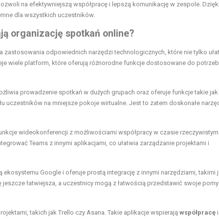
ozwoli na efektywniejszą współpracę i lepszą komunikację w zespole. Dzięk
yjemne dla wszystkich uczestników.
ją organizację spotkań online?
zastosowania odpowiednich narzędzi technologicznych, które nie tylko uła
eje wiele platform, które oferują różnorodne funkcje dostosowane do potrzeb
możliwia prowadzenie spotkań w dużych grupach oraz oferuje funkcje takie jak
łu uczestników na mniejsze pokoje wirtualne. Jest to zatem doskonałe narzę
 funkcje wideokonferencji z możliwościami współpracy w czasie rzeczywistym
ntegrować Teams z innymi aplikacjami, co ułatwia zarządzanie projektami i
ią ekosystemu Google i oferuje prostą integrację z innymi narzędziami, takimi 
ię jeszcze łatwiejsza, a uczestnicy mogą z łatwością przedstawić swoje pomys
jektami, takich jak Trello czy Asana. Takie aplikacje wspierają
współpracę
i