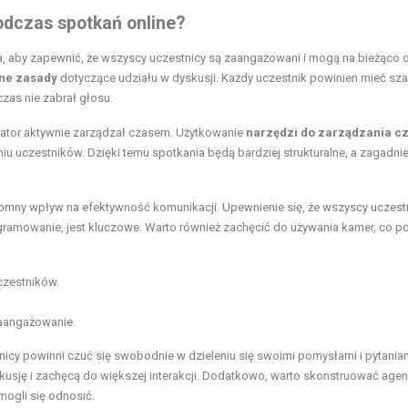
dczas spotkań online?
, aby zapewnić, że wszyscy uczestnicy są zaangażowani i mogą na bieżąco d
ne zasady
dotyczące udziału w dyskusji. Każdy uczestnik powinien mieć sz
zas nie zabrał głosu.
rator aktywnie zarządzał czasem. Użytkowanie
narzędzi do zarządzania 
u uczestników. Dzięki temu spotkania będą bardziej strukturalne, a zagadni
mny wpływ na efektywność komunikacji. Upewnienie się, że wszyscy uczest
gramowanie, jest kluczowe. Warto również zachęcić do używania kamer, co p
czestników.
zaangażowanie.
nicy powinni czuć się swobodnie w dzieleniu się swoimi pomysłami i pytania
usję i zachęcą do większej interakcji. Dodatkowo, warto skonstruować age
mogli się odnosić.