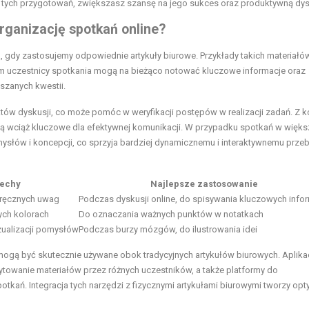
tych przygotowań, zwiększasz szansę na jego sukces oraz produktywną dys
rganizację spotkań online?
, gdy zastosujemy odpowiednie artykuły biurowe. Przykłady takich materiałó
nim uczestnicy spotkania mogą na bieżąco notować kluczowe informacje oraz
uszanych kwestii.
tów dyskusji, co może pomóc w weryfikacji postępów w realizacji zadań. Z ko
 wciąż kluczowe dla efektywnej komunikacji. W przypadku spotkań w więks
mysłów i koncepcji, co sprzyja bardziej dynamicznemu i interaktywnemu prze
cechy
Najlepsze zastosowanie
 ręcznych uwag
Podczas dyskusji online, do spisywania kluczowych infor
ych kolorach
Do oznaczania ważnych punktów w notatkach
ualizacji pomysłów
Podczas burzy mózgów, do ilustrowania idei
mogą być skutecznie używane obok tradycyjnych artykułów biurowych. Aplika
owanie materiałów przez różnych uczestników, a także platformy do
potkań. Integracja tych narzędzi z fizycznymi artykułami biurowymi tworzy op