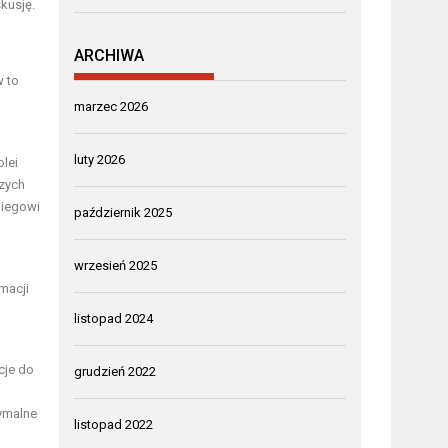
kusję.
ARCHIWA
w to
marzec 2026
luty 2026
lei
zych
biegowi
październik 2025
wrzesień 2025
macji
listopad 2024
cje do
grudzień 2022
tymalne
listopad 2022