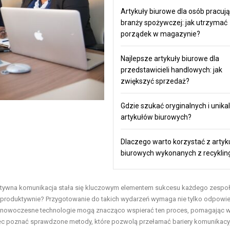
Artykuły biurowe dla osób pracuj
branży spożywczej: jak utrzymać
porządek w magazynie?
Najlepsze artykuły biurowe dla
przedstawicieli handlowych: jak
zwiększyć sprzedaż?
Gdzie szukać oryginalnych i unika
artykułów biurowych?
Dlaczego warto korzystać z arty
biurowych wykonanych z recyklin
fektywna komunikacja stała się kluczowym elementem sukcesu każdego zespoł
 i produktywnie? Przygotowanie do takich wydarzeń wymaga nie tylko odpowi
oraz nowoczesne technologie mogą znacząco wspierać ten proces, pomagając 
ęc poznać sprawdzone metody, które pozwolą przełamać bariery komunikacy