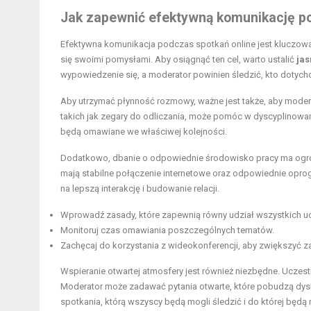
Jak zapewnić efektywną komunikację po
Efektywna komunikacja podczas spotkań online jest kluczowa
się swoimi pomysłami. Aby osiągnąć ten cel, warto ustalić
jas
wypowiedzenie się, a moderator powinien śledzić, kto dotychc
Aby utrzymać płynność rozmowy, ważne jest także, aby mode
takich jak zegary do odliczania, może pomóc w dyscyplinowani
będą omawiane we właściwej kolejności.
Dodatkowo, dbanie o odpowiednie środowisko pracy ma ogro
mają stabilne połączenie internetowe oraz odpowiednie opro
na lepszą interakcję i budowanie relacji.
Wprowadź zasady, które zapewnią równy udział wszystkich u
Monitoruj czas omawiania poszczególnych tematów.
Zachęcaj do korzystania z wideokonferencji, aby zwiększyć 
Wspieranie otwartej atmosfery jest również niezbędne. Uczest
Moderator może zadawać pytania otwarte, które pobudzą dysk
spotkania, którą wszyscy będą mogli śledzić i do której będą 