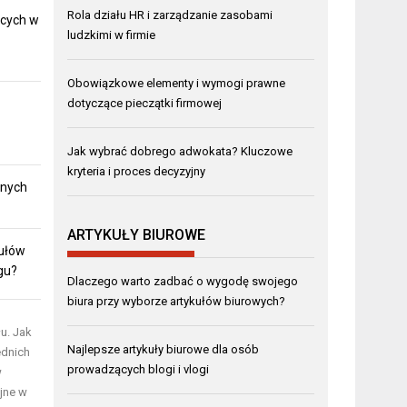
Rola działu HR i zarządzanie zasobami
ących w
ludzkimi w firmie
Obowiązkowe elementy i wymogi prawne
dotyczące pieczątki firmowej
Jak wybrać dobrego adwokata? Kluczowe
kryteria i proces decyzyjny
lnych
ARTYKUŁY BIUROWE
kułów
gu?
Dlaczego warto zadbać o wygodę swojego
biura przy wyborze artykułów biurowych?
u. Jak
Najlepsze artykuły biurowe dla osób
ednich
prowadzących blogi i vlogi
w
jne w