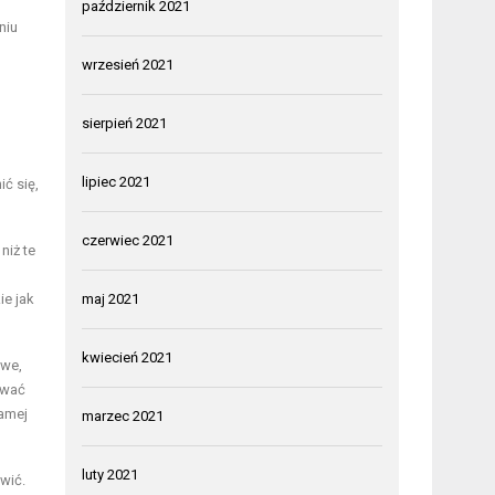
październik 2021
niu
wrzesień 2021
sierpień 2021
lipiec 2021
ć się,
czerwiec 2021
niż te
ie jak
maj 2021
kwiecień 2021
owe,
ować
samej
marzec 2021
luty 2021
wić.