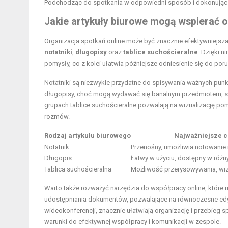
Podchodząc do spotkania w odpowiedni sposób i dokonując 
Jakie artykuły biurowe mogą wspierać o
Organizacja spotkań online może być znacznie efektywniejsza
notatniki
,
długopisy
oraz
tablice suchościeralne
. Dzięki 
pomysły, co z kolei ułatwia późniejsze odniesienie się do por
Notatniki są niezwykle przydatne do spisywania ważnych punk
długopisy, choć mogą wydawać się banalnym przedmiotem, są
grupach tablice suchościeralne pozwalają na wizualizację po
rozmów.
Rodzaj artykułu biurowego
Najważniejsze 
Notatnik
Przenośny, umożliwia notowanie
Długopis
Łatwy w użyciu, dostępny w różn
Tablica suchościeralna
Możliwość przerysowywania, wiz
Warto także rozważyć narzędzia do współpracy online, które 
udostępniania dokumentów, pozwalające na równoczesne edyt
wideokonferencji, znacznie ułatwiają organizację i przebieg s
warunki do efektywnej współpracy i komunikacji w zespole.