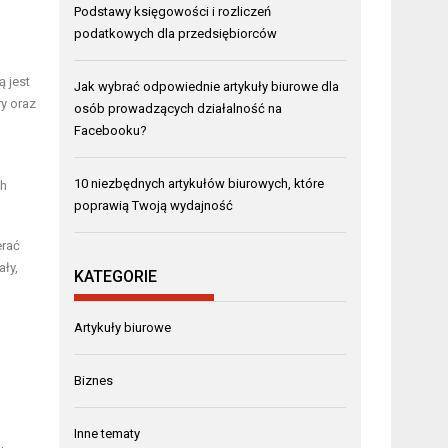
Podstawy księgowości i rozliczeń
podatkowych dla przedsiębiorców
ą jest
Jak wybrać odpowiednie artykuły biurowe dla
y oraz
osób prowadzących działalność na
Facebooku?
10 niezbędnych artykułów biurowych, które
ch
poprawią Twoją wydajność
erać
ły,
KATEGORIE
Artykuły biurowe
Biznes
Inne tematy