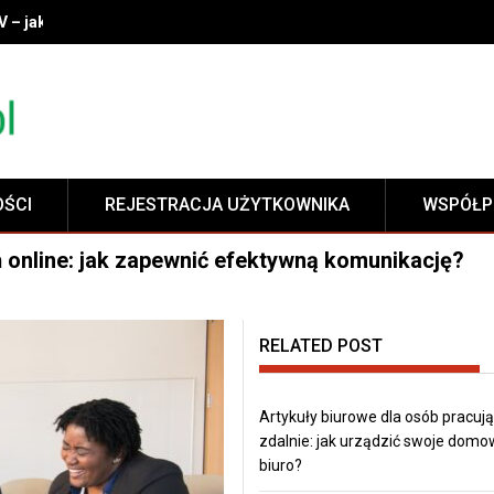
V – jak wybrać idealny model do swojego wnętrza?
OŚCI
REJESTRACJA UŻYTKOWNIKA
WSPÓŁP
ń online: jak zapewnić efektywną komunikację?
RELATED POST
Artykuły biurowe dla osób pracuj
zdalnie: jak urządzić swoje dom
biuro?