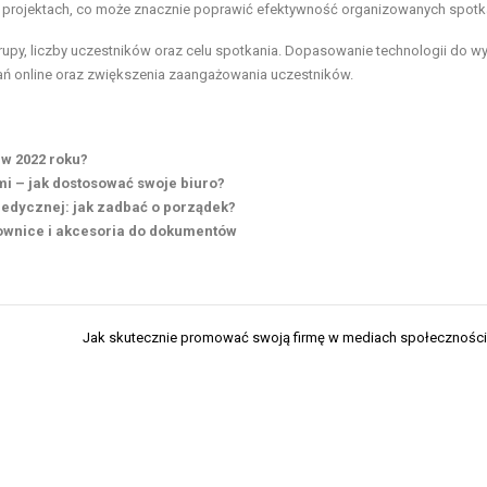
 projektach, co może znacznie poprawić efektywność organizowanych spotk
rupy, liczby uczestników oraz celu spotkania. Dopasowanie technologii do 
ań online oraz zwiększenia zaangażowania uczestników.
 w 2022 roku?
i – jak dostosować swoje biuro?
medycznej: jak zadbać o porządek?
ownice i akcesoria do dokumentów
Jak skutecznie promować swoją firmę w mediach społecznośc