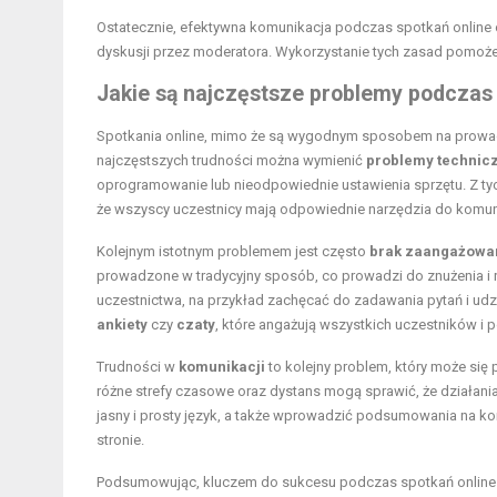
Ostatecznie, efektywna komunikacja podczas spotkań online
dyskusji przez moderatora. Wykorzystanie tych zasad pomoże 
Jakie są najczęstsze problemy podczas s
Spotkania online, mimo że są wygodnym sposobem na prowa
najczęstszych trudności można wymienić
problemy technic
oprogramowanie lub nieodpowiednie ustawienia sprzętu. Z ty
że wszyscy uczestnicy mają odpowiednie narzędzia do komuni
Kolejnym istotnym problemem jest często
brak zaangażowa
prowadzone w tradycyjny sposób, co prowadzi do znużenia i 
uczestnictwa, na przykład zachęcać do zadawania pytań i udzi
ankiety
czy
czaty
, które angażują wszystkich uczestników i p
Trudności w
komunikacji
to kolejny problem, który może się 
różne strefy czasowe oraz dystans mogą sprawić, że działani
jasny i prosty język, a także wprowadzić podsumowania na ko
stronie.
Podsumowując, kluczem do sukcesu podczas spotkań online je