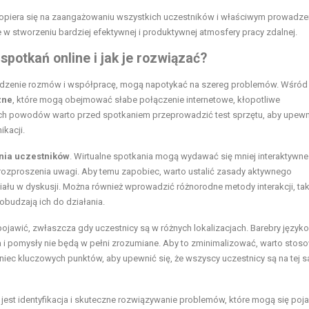
 opiera się na zaangażowaniu wszystkich uczestników i właściwym prowadze
w stworzeniu bardziej efektywnej i produktywnej atmosfery pracy zdalnej.
potkań online i jak je rozwiązać?
dzenie rozmów i współpracę, mogą napotykać na szereg problemów. Wśród
zne
, które mogą obejmować słabe połączenie internetowe, kłopotliwe
ch powodów warto przed spotkaniem przeprowadzić test sprzętu, aby upewni
kacji.
nia uczestników
. Wirtualne spotkania mogą wydawać się mniej interaktywne 
rozproszenia uwagi. Aby temu zapobiec, warto ustalić zasady aktywnego
ału w dyskusji. Można również wprowadzić różnorodne metody interakcji, tak
obudzają ich do działania.
pojawić, zwłaszcza gdy uczestnicy są w różnych lokalizacjach. Barebry język
a i pomysły nie będą w pełni zrozumiane. Aby to zminimalizować, warto stos
niec kluczowych punktów, aby upewnić się, że wszyscy uczestnicy są na tej 
st identyfikacja i skuteczne rozwiązywanie problemów, które mogą się poja