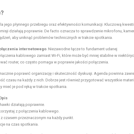
e?
 dla jego płynnego przebiegu oraz efektywności komunikacji. Kluczową kwesti
misji działają poprawnie. De facto oznacza to sprawdzenie mikrofonu, kamer
ądzeń, aby uniknąć problemów technicznych w trakcie spotkania.
ołączenia internetowego
. Niezawodne łącze to fundament udanej
połączenia kablowego zamiast Wi-Fi, które może być mniej stabilne w niektóry
wać router, co często pomaga w poprawie jakości połączenia.
 znacznie poprawić organizację i skuteczność dyskusji. Agenda powinna zawi
ść czasu na każdy z nich. Dobrze jest również przygotować wszystkie materia
y mieć je pod ręką w trakcie spotkania.
Opis
chawki działają poprawnie.
, korzystaj z połączenia kablowego.
a z czasem przeznaczonym na każdy punkt.
cje na czas spotkania.