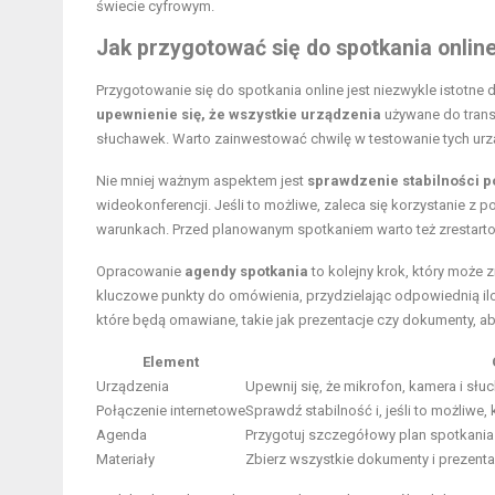
świecie cyfrowym.
Jak przygotować się do spotkania onlin
Przygotowanie się do spotkania online jest niezwykle istotne
upewnienie się, że wszystkie urządzenia
używane do trans
słuchawek. Warto zainwestować chwilę w testowanie tych urz
Nie mniej ważnym aspektem jest
sprawdzenie stabilności p
wideokonferencji. Jeśli to możliwe, zaleca się korzystanie z 
warunkach. Przed planowanym spotkaniem warto też zrestarto
Opracowanie
agendy spotkania
to kolejny krok, który może
kluczowe punkty do omówienia, przydzielając odpowiednią ilo
które będą omawiane, takie jak prezentacje czy dokumenty, ab
Element
Urządzenia
Upewnij się, że mikrofon, kamera i słu
Połączenie internetowe
Sprawdź stabilność i, jeśli to możliwe
Agenda
Przygotuj szczegółowy plan spotkani
Materiały
Zbierz wszystkie dokumenty i prezenta