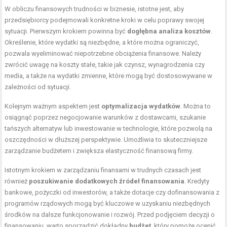
W obliczu finansowych trudności w biznesie, istotne jest, aby
przedsiębiorcy podejmowali konkretne kroki w celu poprawy swojej
sytuacji. Pierwszym krokiem powinna być
dogłębna analiza kosztów
.
Określenie, które wydatki są niezbędne, a które można ograniczyć,
pozwala wyeliminować niepotrzebne obciążenia finansowe. Należy
zwrócić uwagę na koszty stałe, takie jak czynsz, wynagrodzenia czy
media, a także na wydatki zmienne, które mogą być dostosowywane w
zależności od sytuacji.
Kolejnym ważnym aspektem jest
optymalizacja wydatków
. Można to
osiągnąć poprzez negocjowanie warunków z dostawcami, szukanie
tańszych alternatyw lub inwestowanie w technologie, które pozwolą na
oszczędności w dłuższej perspektywie. Umożliwia to skuteczniejsze
zarządzanie budżetem i zwiększa elastyczność finansową firmy.
Istotnym krokiem w zarządzaniu finansami w trudnych czasach jest
również
poszukiwanie dodatkowych źródeł finansowania
. Kredyty
bankowe, pożyczki od inwestorów, a także dotacje czy dofinansowania z
programów rządowych mogą być kluczowe w uzyskaniu niezbędnych
środków na dalsze funkcjonowanie i rozwój. Przed podjęciem decyzji o
finansowaniu, warto sporządzić dokładny
budżet
, który pomoże ocenić