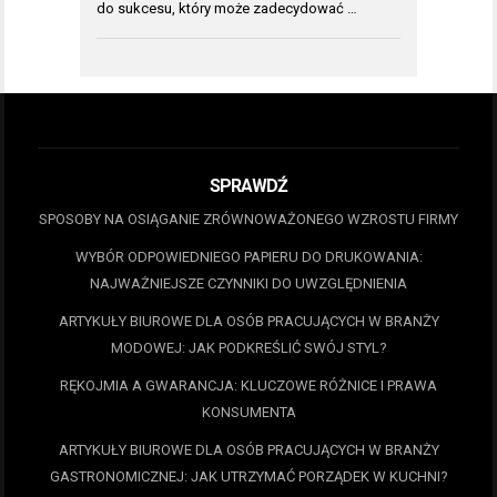
do sukcesu, który może zadecydować …
SPRAWDŹ
SPOSOBY NA OSIĄGANIE ZRÓWNOWAŻONEGO WZROSTU FIRMY
WYBÓR ODPOWIEDNIEGO PAPIERU DO DRUKOWANIA:
NAJWAŻNIEJSZE CZYNNIKI DO UWZGLĘDNIENIA
ARTYKUŁY BIUROWE DLA OSÓB PRACUJĄCYCH W BRANŻY
MODOWEJ: JAK PODKREŚLIĆ SWÓJ STYL?
RĘKOJMIA A GWARANCJA: KLUCZOWE RÓŻNICE I PRAWA
KONSUMENTA
ARTYKUŁY BIUROWE DLA OSÓB PRACUJĄCYCH W BRANŻY
GASTRONOMICZNEJ: JAK UTRZYMAĆ PORZĄDEK W KUCHNI?