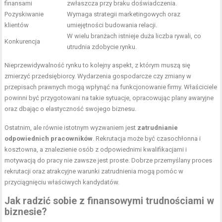
finansami
zwłaszcza przy braku doświadczenia.
Pozyskiwanie
Wymaga strategii marketingowych oraz
klientów
umiejętności budowania relacji.
W wielu branżach istnieje duża liczba rywali, co
Konkurencja
utrudnia zdobycie rynku.
Nieprzewidywalność rynku to kolejny aspekt, z którym muszą się
zmierzyć przedsiębiorcy. Wydarzenia gospodarcze czy zmiany w
przepisach prawnych mogą wpłynąć na funkcjonowanie firmy. Właściciele
powinni być przygotowani na takie sytuacje, opracowując plany awaryjne
oraz dbając o elastyczność swojego biznesu.
Ostatnim, ale równie istotnym wyzwaniem jest
zatrudnianie
odpowiednich pracowników
. Rekrutacja może być czasochłonna i
kosztowna, a znalezienie osób z odpowiednimi kwalifikacjami i
motywacją do pracy nie zawsze jest proste. Dobrze przemyślany proces
rekrutacji oraz atrakcyjne warunki zatrudnienia mogą pomóc w
przyciągnięciu właściwych kandydatów.
Jak radzić sobie z finansowymi trudnościami w
biznesie?