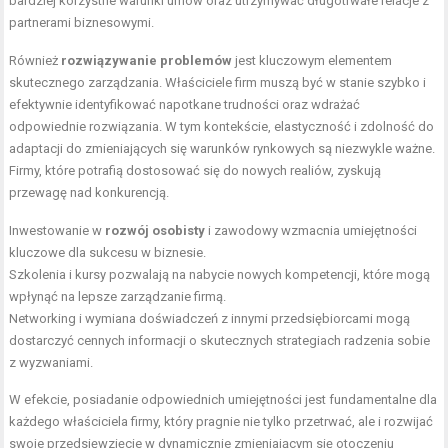
bardziej korzystne warunki umów oraz utrzymywać długotrwałe relacje z
partnerami biznesowymi.
Również
rozwiązywanie problemów
jest kluczowym elementem
skutecznego zarządzania. Właściciele firm muszą być w stanie szybko i
efektywnie identyfikować napotkane trudności oraz wdrażać
odpowiednie rozwiązania. W tym kontekście, elastyczność i zdolność do
adaptacji do zmieniających się warunków rynkowych są niezwykle ważne.
Firmy, które potrafią dostosować się do nowych realiów, zyskują
przewagę nad konkurencją.
Inwestowanie w
rozwój osobisty
i zawodowy wzmacnia umiejętności
kluczowe dla sukcesu w biznesie.
Szkolenia i kursy pozwalają na nabycie nowych kompetencji, które mogą
wpłynąć na lepsze zarządzanie firmą.
Networking i wymiana doświadczeń z innymi przedsiębiorcami mogą
dostarczyć cennych informacji o skutecznych strategiach radzenia sobie
z wyzwaniami.
W efekcie, posiadanie odpowiednich umiejętności jest fundamentalne dla
każdego właściciela firmy, który pragnie nie tylko przetrwać, ale i rozwijać
swoje przedsięwzięcie w dynamicznie zmieniającym się otoczeniu