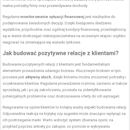
realne potrzeby firmy oraz przewidywane dochody.
Regularne
monitorowanie sytuacji finansowej
jest niezbędne do
podejmowania świadomych decyzji. Dzięki bieżącemu śledzeniu
wydatków, przychodów oraz ogólnej kondycji finansowej, przedsiębiorcy
są w stanie dostrzegać niebezpieczeństwa na wczesnym etapie i szybko
reagować na zmieniające się warunki rynkowe.
Jak budować pozytywne relacje z klientami?
Budowanie pozytywnych relacji z klientami jest fundamentalnym
elementem prowadzenia udanego biznesu. Kluczowym krokiem w tym
procesie jest
aktywny słuch
, dzięki któremu można zrozumieć potrzeby i
oczekiwania klientów. Regularne prowadzenie rozmów, zarówno w trakcie
sprzedaży, jak i po jej zakończeniu, pozwala na zidentyfikowanie
potencjalnych problemów oraz dostosowanie oferty do ich wymagań.
Reagowanie na opinie klientów to kolejny ważny aspekt budowania relacji.
Odpowiednia reakcja na krytykę czy sugestie może znacząco wpłynąć na
ich postrzeganie marki. Warto wdrożyć system zbierania opinii, na
przykład poprzez ankiety po zakupie, co pomoże w wykrywaniu