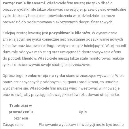
zarządzanie finansami
. Właściciele firm muszą nie tylko dbać o
bieżące wydatki, ale także planować inwestycje i przewidywać ewentualne
zyski. Niekiedy brakuje im doświadczenia w tej dziedzinie, co może
prowadzić do podejmowania niekorzystnych decyzji finansowych.
Kolejną istotną kwestią jest
pozyskiwanie klientów
. W dynamicznie
zmieniającym się rynku konieczne jest nieustanne poszukiwanie nowych
klientów oraz budowanie długotrwałych relacji z istniejącymi. W tej materii
dużą rolę odgrywa marketing oraz umiejętność dostosowywania oferty
do potrzeb klientów. Właściciele muszą także stale monitorować reakcje
rynku i dostosowywać swoje strategie sprzedażowe.
Oprócz tego,
konkurencja na rynku
stanowi znaczące wyzwanie. Wiele
branż jest nasyconych podobnymi usługami i produktami, co utrudnia
wyróżnienie się. Właściciele firm muszą więc inwestować w innowacje
oraz rozwój, aby przyciągnąć uwagę klientów i zbudować silną markę.
Trudności w
prowadzeniu
Opis
biznesu
Zarządzanie
Planowanie wydatków i inwestycji może być trudne,