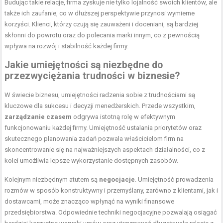
Budując takie relacje, firma zyskuje nie tylko lojalność swoich klientów, ale
także ich zaufanie, co w dłuższej perspektywie przynosi wymierne
korzyści. Klienci, którzy czują się zauważeni i doceniani, są bardziej
skłonni do powrotu oraz do polecania marki innym, co z pewnością
wpływa na rozwój i stabilność każdej firmy.
Jakie umiejętności są niezbędne do
przezwyciężania trudności w biznesie?
W świecie biznesu, umiejętności radzenia sobie z trudnościami są
kluczowe dla sukcesu i decyzji menedżerskich. Przede wszystkim,
zarządzanie czasem
odgrywa istotną rolę w efektywnym
funkcjonowaniu każdej firmy. Umiejętność ustalania priorytetów oraz
skutecznego planowania zadań pozwala właścicielom firm na
skoncentrowanie się na najważniejszych aspektach działalności, co z
kolei umożliwia lepsze wykorzystanie dostępnych zasobów.
Kolejnym niezbędnym atutem są
negocjacje
. Umiejętność prowadzenia
rozmów w sposób konstruktywny i przemyślany, zarówno z klientami, jak i
dostawcami, może znacząco wpłynąć na wyniki finansowe
przedsiębiorstwa. Odpowiednie techniki negocjacyjne pozwalają osiągać