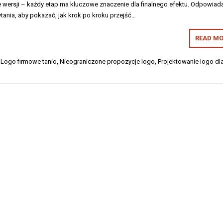
ie wersji – każdy etap ma kluczowe znaczenie dla finalnego efektu. Odpowia
pytania, aby pokazać, jak krok po kroku przejść…
READ MO
,
Logo firmowe tanio
,
Nieograniczone propozycje logo
,
Projektowanie logo dla