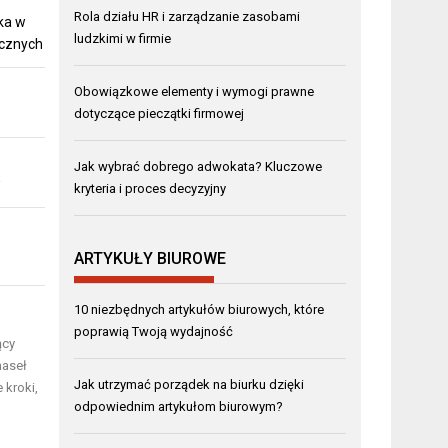
Rola działu HR i zarządzanie zasobami
ka w
ludzkimi w firmie
ucznych
Obowiązkowe elementy i wymogi prawne
dotyczące pieczątki firmowej
Jak wybrać dobrego adwokata? Kluczowe
w
kryteria i proces decyzyjny
ARTYKUŁY BIUROWE
10 niezbędnych artykułów biurowych, które
poprawią Twoją wydajność
ący
haseł
Jak utrzymać porządek na biurku dzięki
 kroki,
odpowiednim artykułom biurowym?