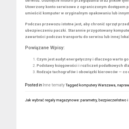
serwisu.
Usunięcie historii przeglądania oraz plików t
Utowrzony konto serwisowe z ograniczonym dostępem p
umieścić komputer w oryginalnym opakowaniu lub innym
Podczas przewozu istotne jest, aby chronić sprzęt prz
ubezpieczeniu paczki.
Starannie przygotowany kompute
zawartości podczas transportu do serwisu lub innej lokal
Powiązane Wpisy:
Czym jest audyt energetyczny i dlaczego warto go
Podstawy księgowości i rozliczeń podatkowych dl
Rodzaje tachografów i obowiązki kierowców — co
Posted in
Inne tematy
Tagged
komputery Warszawa
,
napraw
Nawigacja
Jak wybrać regały magazynowe: parametry, bezpieczeństwo i
wpisu