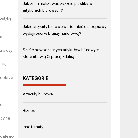
Jak zminimalizować zużycie plastiku w
artykułach biurowych?
nostykę
Jakie artykuły biurowe warto mieć dla poprawy
wydajności w branży handlowej?
za
Sześć nowoczesnych artykułów biurowych,
ura czy
które ułatwią Ci pracę zdalną
 się
 dobrze
KATEGORIE
Artykuły biurowe
co
Biznes
acyjne
Inne tematy
 całego