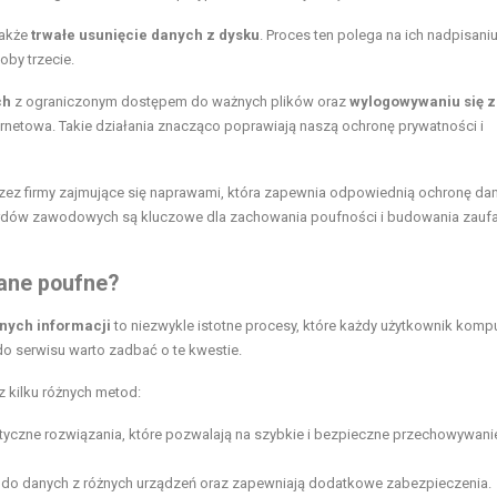
także
trwałe usunięcie danych z dysku
. Proces ten polega na ich nadpisaniu
oby trzecie.
ch
z ograniczonym dostępem do ważnych plików oraz
wylogowywaniu się z
ternetowa. Takie działania znacząco poprawiają naszą ochronę prywatności i
ez firmy zajmujące się naprawami, która zapewnia odpowiednią ochronę da
ardów zawodowych są kluczowe dla zachowania poufności i budowania zaufa
ane poufne?
nych informacji
to niezwykle istotne procesy, które każdy użytkownik komp
o serwisu warto zadbać o te kwestie.
 kilku różnych metod:
tyczne rozwiązania, które pozwalają na szybkie i bezpieczne przechowywani
p do danych z różnych urządzeń oraz zapewniają dodatkowe zabezpieczenia.