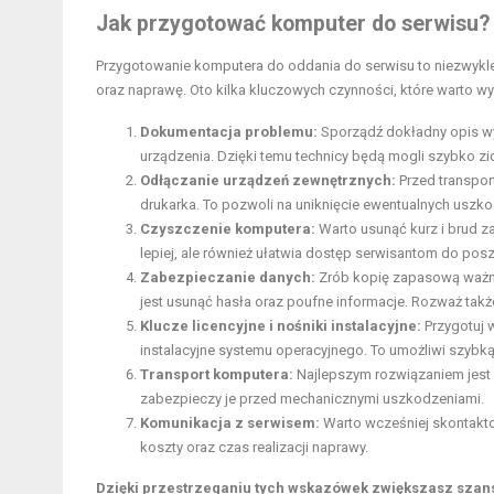
Jak przygotować komputer do serwisu?
Przygotowanie komputera do oddania do serwisu to niezwykle i
oraz naprawę. Oto kilka kluczowych czynności, które warto w
Dokumentacja problemu:
Sporządź dokładny opis wys
urządzenia. Dzięki temu technicy będą mogli szybko z
Odłączanie urządzeń zewnętrznych:
Przed transpor
drukarka. To pozwoli na uniknięcie ewentualnych uszk
Czyszczenie komputera:
Warto usunąć kurz i brud za
lepiej, ale również ułatwia dostęp serwisantom do p
Zabezpieczanie danych:
Zrób kopię zapasową ważny
jest usunąć hasła oraz poufne informacje. Rozważ tak
Klucze licencyjne i nośniki instalacyjne:
Przygotuj 
instalacyjne systemu operacyjnego. To umożliwi szybką
Transport komputera:
Najlepszym rozwiązaniem jest 
zabezpieczy je przed mechanicznymi uszkodzeniami.
Komunikacja z serwisem:
Warto wcześniej skontakto
koszty oraz czas realizacji naprawy.
Dzięki przestrzeganiu tych wskazówek zwiększasz szan