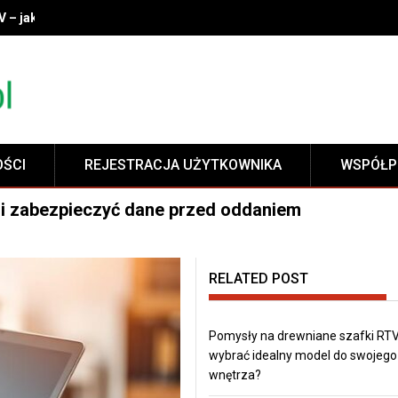
V – jak wybrać idealny model do swojego wnętrza?
OŚCI
REJESTRACJA UŻYTKOWNIKA
WSPÓŁP
i zabezpieczyć dane przed oddaniem
RELATED POST
Pomysły na drewniane szafki RTV
wybrać idealny model do swojego
wnętrza?