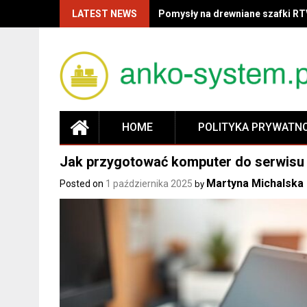
LATEST NEWS
Pomysły na drewniane szafki RT
HOME
POLITYKA PRYWATN
Jak przygotować komputer do serwisu 
Martyna Michalska
Posted on
1 października 2025
by