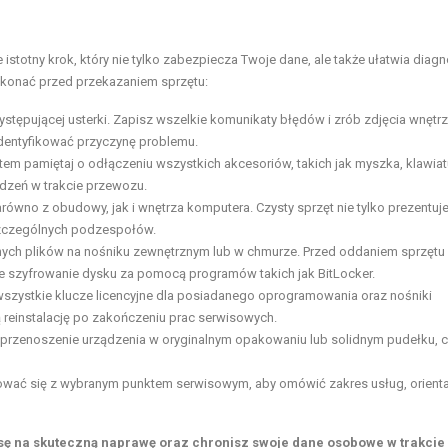
stotny krok, który nie tylko zabezpiecza Twoje dane, ale także ułatwia diag
ykonać przed przekazaniem sprzętu:
tępującej usterki. Zapisz wszelkie komunikaty błędów i zrób zdjęcia wnętr
identyfikować przyczynę problemu.
tem pamiętaj o odłączeniu wszystkich akcesoriów, takich jak myszka, klawiat
odzeń w trakcie przewozu.
równo z obudowy, jak i wnętrza komputera. Czysty sprzęt nie tylko prezentuje
oszczególnych podzespołów.
ch plików na nośniku zewnętrznym lub w chmurze. Przed oddaniem sprzętu
że szyfrowanie dysku za pomocą programów takich jak BitLocker.
wszystkie klucze licencyjne dla posiadanego oprogramowania oraz nośniki
 reinstalację po zakończeniu prac serwisowych.
przenoszenie urządzenia w oryginalnym opakowaniu lub solidnym pudełku, 
wać się z wybranym punktem serwisowym, aby omówić zakres usług, orient
sę na skuteczną naprawę oraz chronisz swoje dane osobowe w trakcie