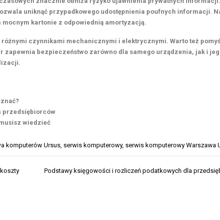
ymczasowych znacznie obniża ryzyko ujawnienia prywatnych informacji
ozwala uniknąć przypadkowego udostępnienia poufnych informacji.
Na
 mocnym kartonie z odpowiednią amortyzacją.
ed różnymi czynnikami mechanicznymi i elektrycznymi.
Warto też pomyś
r zapewnia bezpieczeństwo zarówno dla samego urządzenia, jak i je
izacji.
 znać?
a przedsiębiorców
 musisz wiedzieć
a komputerów Ursus
,
serwis komputerowy
,
serwis komputerowy Warszawa 
 koszty
Podstawy księgowości i rozliczeń podatkowych dla przedsi