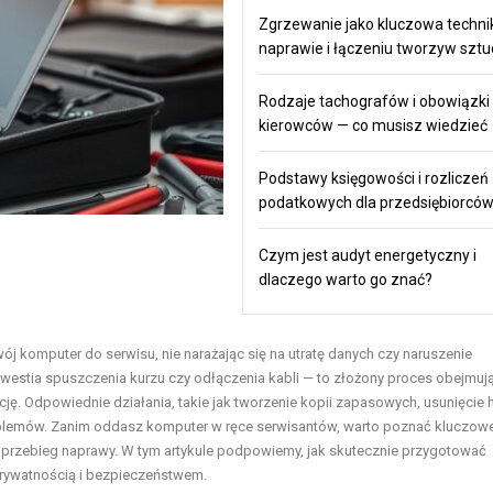
Zgrzewanie jako kluczowa techni
naprawie i łączeniu tworzyw szt
Rodzaje tachografów i obowiązki
kierowców — co musisz wiedzieć
Podstawy księgowości i rozliczeń
podatkowych dla przedsiębiorcó
Czym jest audyt energetyczny i
dlaczego warto go znać?
ój komputer do serwisu, nie narażając się na utratę danych czy naruszenie
kwestia spuszczenia kurzu czy odłączenia kabli — to złożony proces obejmuj
cję. Odpowiednie działania, takie jak tworzenie kopii zapasowych, usunięcie 
blemów. Zanim oddasz komputer w ręce serwisantów, warto poznać kluczowe
 przebieg naprawy. W tym artykule podpowiemy, jak skutecznie przygotować
prywatnością i bezpieczeństwem.