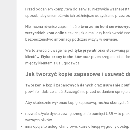
Przed oddaniem komputera do serwisu niezwykle ważne jest 
sposób, aby uniemożliwić ich późniejsze odzyskanie przez os
Nie można również zapominać o
tworzeniu kont serwisowy
wszystkich kont online
, takich jak e-mail czy bankowość in
bezpieczeństwo informacji podczas wizyty w serwisie.
Warto zwrócić uwagę na
politykę prywatności
stosowaną prz
klientów.
Etyka pracy techników
oraz przestrzeganie stand
między klientem a usługodawcą.
Jak tworzyć kopie zapasowe i usuwać d
Tworzenie kopii zapasowych danych
oraz
usuwanie pouf
powinien dobrze znać. Szczególnie przed oddaniem sprzętu d
Aby skutecznie wykonać kopię zapasową, można skorzystać z
rozważ użycie dysku zewnętrznego lub pamięci USB — to prak
ważnych plików,
inna opcja to usługi chmurowe, które oferują wygodny dostę