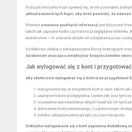
Podczas tworzenia kopii upewnij się, że nie pominąłeś żadny
aktualizowanie tych kopii, aby mieć pewność, że zawsz
Również
usuwanie poufnych informacji
jest kluczowe. Prz
takich jak zapisane hasła czy historia przeglądania internetu
wielokrotnie — to znacznie utrudni ich odzyskanie przez osoby
Dodatkowo zadbaj o zabezpieczenie kluczy licencyjnych ora
działaniom znacząco zwiększysz bezpieczeństwo swoich
Jak wylogować się z kont i przygotować
Aby skutecznie wylogować się z kont oraz przygotować k
wylogowanie się ze wszystkich kont w sieci, takich ja
usunięcie historii przeglądania, ciasteczek oraz tymcz
rozważenie wprowadzenia silnych haseł lub ich tymc
utworzenie konta serwisowego z ograniczonym dostę
solidne zabezpieczenie sprzętu na czas transportu.
Dokładne wylogowanie się z kont zapewnia dodatkową 