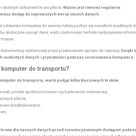
ch istotnych dokumentów ani plików.
Ważne jest również regularne
e masz dostęp do najnowszych wersji swoich danych.
ed oddaniem komputera do serwisu należy pozbyć się wszelkich wrażliwych d
. Aby skutecznie usunąć dane, warto zastosować techniki nadpisywania informa
 trzecie.
z dokumentacji systemowej przed przekazaniem sprzętu do naprawy.
Dzięki 
 osobistych danych i prywatności podczas serwisowania komputera.
 komputer do transportu?
omputer do transportu, warto podjąć kilka kluczowych kroków.
k e-mail, portale społecznościowe czy bankowość internetowa,
asowych plików,
zasowe dezaktywowanie,
pem,
ochronę dla naszych danych przed nieautoryzowanym dostępem podcz