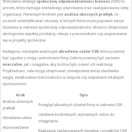
Wdrożenie strategii
społecznej odpowiedzialności biznesu
(CSR) to
proces, który wymaga dokładnego planowania oraz zaangażowania całej
organizacji. Pierwszym krokiem jest
analiza obecnych praktyk
, co
pozwoli zidentyfikować obszary, w których firma może poprawić swoje
działania w zakresie społecznej odpowiedzialności. Może to obejmować
ekologiczne aspekty produkcji, relacje z pracownikami czy angażowanie
się w projekty społeczne.
Następnie, niezwykle ważne jest
określenie celów CSR
, które powinny
być zgodne z misją i wartościami firmy. Cele te powinny być zarówno
mierzalne
, jak i osiągalne, aby można było ocenić ich realizację.
Przykładowo, cele mogą obejmować zmniejszenie emisji dwutlenku
węgla, zwiększenie różnorodności w zespole czy wspieranie lokalnych
społeczności.
Krok
Opis
Analiza obecnych
Przegląd aktualnych działań firmy w zakresie CSR.
praktyk
Ustalenie konkretnych, wymiernych celów do
Określenie celów
osiągnięcia.
Wprowadzenie
Realizacja zaplanowanych inicjatyw i projektów CSR.