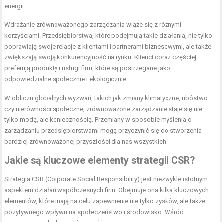
energii.
Wdrażanie zrównoważonego zarządzania wiąże się z różnymi
korzyściami. Przedsiębiorstwa, które podejmują takie działania, nie tylko
poprawiają swoje relacje z klientami i partnerami biznesowymi, ale także
zwiększają swoją konkurencyjność na rynku. Klienci coraz częściej
preferują produkty i usługi firm, które są postrzegane jako
odpowiedzialne społecznie i ekologicznie.
W obliczu globalnych wyzwań, takich jak zmiany klimatyczne, ubóstwo
czy nierówności społeczne, zrównoważone zarządzanie staje się nie
tylko modą, ale koniecznością. Przemiany w sposobie myślenia o
zarządzaniu przedsiębiorstwami mogą przyczynić się do stworzenia
bardziej zrównoważonej przyszłości dla nas wszystkich.
Jakie są kluczowe elementy strategii CSR?
Strategia CSR (Corporate Social Responsibility) jest niezwykle istotnym
aspektem działań współczesnych firm. Obejmuje ona kilka kluczowych
elementów, które mają na celu zapewnienie nie tylko zysków, ale także
pozytywnego wpływu na społeczeństwo i środowisko. Wśród