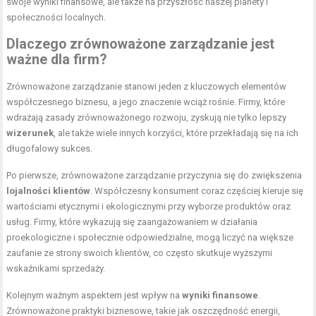
swoje wyniki finansowe, ale także na przyszłość naszej planety i
społeczności localnych.
Dlaczego zrównoważone zarządzanie jest
ważne dla firm?
Zrównoważone zarządzanie stanowi jeden z kluczowych elementów
współczesnego biznesu, a jego znaczenie wciąż rośnie. Firmy, które
wdrażają zasady zrównoważonego rozwoju, zyskują nie tylko lepszy
wizerunek
, ale także wiele innych korzyści, które przekładają się na ich
długofalowy sukces.
Po pierwsze, zrównoważone zarządzanie przyczynia się do zwiększenia
lojalności klientów
. Współczesny konsument coraz częściej kieruje się
wartościami etycznymi i ekologicznymi przy wyborze produktów oraz
usług. Firmy, które wykazują się zaangażowaniem w działania
proekologiczne i społecznie odpowiedzialne, mogą liczyć na większe
zaufanie ze strony swoich klientów, co często skutkuje wyższymi
wskaźnikami sprzedaży.
Kolejnym ważnym aspektem jest wpływ na
wyniki finansowe
.
Zrównoważone praktyki biznesowe, takie jak oszczędność energii,