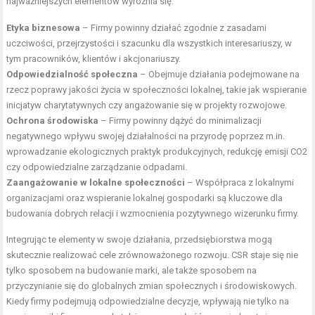
najważniejszych elementów wyróżnia się:
Etyka biznesowa
– Firmy powinny działać zgodnie z zasadami
uczciwości, przejrzystości i szacunku dla wszystkich interesariuszy, w
tym pracowników, klientów i akcjonariuszy.
Odpowiedzialność społeczna
– Obejmuje działania podejmowane na
rzecz poprawy jakości życia w społeczności lokalnej, takie jak wspieranie
inicjatyw charytatywnych czy angażowanie się w projekty rozwojowe.
Ochrona środowiska
– Firmy powinny dążyć do minimalizacji
negatywnego wpływu swojej działalności na przyrodę poprzez m.in.
wprowadzanie ekologicznych praktyk produkcyjnych, redukcję emisji CO2
czy odpowiedzialne zarządzanie odpadami.
Zaangażowanie w lokalne społeczności
– Współpraca z lokalnymi
organizacjami oraz wspieranie lokalnej gospodarki są kluczowe dla
budowania dobrych relacji i wzmocnienia pozytywnego wizerunku firmy.
Integrując te elementy w swoje działania, przedsiębiorstwa mogą
skutecznie realizować cele zrównoważonego rozwoju. CSR staje się nie
tylko sposobem na budowanie marki, ale także sposobem na
przyczynianie się do globalnych zmian społecznych i środowiskowych.
Kiedy firmy podejmują odpowiedzialne decyzje, wpływają nie tylko na