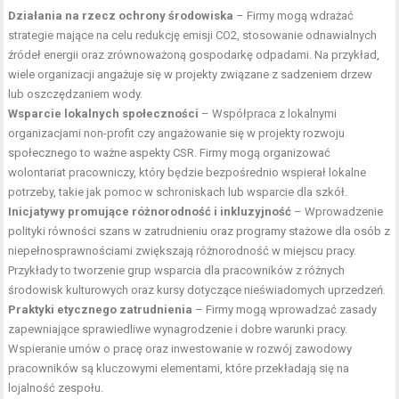
Działania na rzecz ochrony środowiska
– Firmy mogą wdrażać
strategie mające na celu redukcję emisji CO2, stosowanie odnawialnych
źródeł energii oraz zrównoważoną gospodarkę odpadami. Na przykład,
wiele organizacji angażuje się w projekty związane z sadzeniem drzew
lub oszczędzaniem wody.
Wsparcie lokalnych społeczności
– Współpraca z lokalnymi
organizacjami non-profit czy angażowanie się w projekty rozwoju
społecznego to ważne aspekty CSR. Firmy mogą organizować
wolontariat pracowniczy, który będzie bezpośrednio wspierał lokalne
potrzeby, takie jak pomoc w schroniskach lub wsparcie dla szkół.
Inicjatywy promujące różnorodność i inkluzyjność
– Wprowadzenie
polityki równości szans w zatrudnieniu oraz programy stażowe dla osób z
niepełnosprawnościami zwiększają różnorodność w miejscu pracy.
Przykłady to tworzenie grup wsparcia dla pracowników z różnych
środowisk kulturowych oraz kursy dotyczące nieświadomych uprzedzeń.
Praktyki etycznego zatrudnienia
– Firmy mogą wprowadzać zasady
zapewniające sprawiedliwe wynagrodzenie i dobre warunki pracy.
Wspieranie umów o pracę oraz inwestowanie w rozwój zawodowy
pracowników są kluczowymi elementami, które przekładają się na
lojalność zespołu.