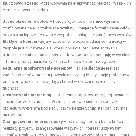
kluczowych zasad
, które wpływają na efektywność realizacji wszelkich
działań. Główne zasady to:
Jasne określenie celów
– każdy projekt powinien mieć wyraźnie
zdefiniowane cele i oczekiwane rezultaty. Umiejętne formułowanie celów
pozwala na lepsze kierowanie zespołem i osiąganie założonych wynków.
Efektywna komunikacja
– zapewnienie odpowiedniej komunikacji w
zespole jest kluczowe dla sukcesu projektu. Regularne spotkania,
aktualizacje statusu oraz narzędzia do współpracy pomagają w wymianie
informacji i utrzymaniu wszystkich członków zespołu w zgodzie.
Regularne monitorowanie postępów
– ścisłe śledzenie realizacji
zadań i postępów projektu pozwala na szybką identyfikację problemów
oraz wprowadzenie niezbędnych korekt w obliczu opóźnień czy
trudności.
Dostosowanie metodologii
– każdemu projektowi mogą odpowiadać
inne metodyki zarządzania. Ważne jest odzwierciedlenie specyfiki
projektu w wybranym podejściu, czy to będzie Scrum, Kanban, czy inna
metodologia.
Zaangażowanie interesariuszy
– od samego początku do końca
realizacji projektu, zaangażowanie wszystkich interesariuszy (w tym
klientów, użytkowników końcowych i członków zespołu) pomaga lepiej