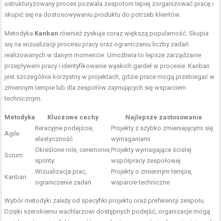
ustrukturyzowany proces pozwala zespołom lepiej zorganizować pracę i
skupić się na dostosowywaniu produktu do potrzeb klientów.
Metodyka
Kanban
również zyskuje coraz większą popularność. Skupia
się na wizualizacji procesu pracy oraz ograniczeniu liczby zadań
realizowanych w danym momencie. Umożliwia to lepsze zarządzanie
przepływem pracy i identyfikowanie wąskich gardeł w procesie. Kanban
jest szczególnie korzystny w projektach, gdzie prace mogą przebiegać w
zmiennym tempie lub dla zespołów zajmujących się wsparciem
technicznym.
Metodyka
Kluczowe cechy
Najlepsze zastosowanie
Iteracyjne podejście,
Projekty z szybko zmieniającymi się
Agile
elastyczność
wymaganiami
Określone role, ceremonie,
Projekty wymagające ścisłej
Scrum
sprinty
współpracy zespołowej
Wizualizacja prac,
Projekty o zmiennym tempie,
Kanban
ograniczenie zadań
wsparcie techniczne
Wybór metodyki zależy od specyfiki projektu oraz preferencji zespołu.
Dzięki szerokiemu wachlarzowi dostępnych podejść, organizacje mogą