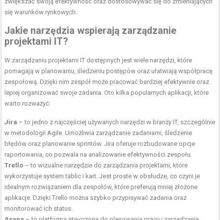
zwiększać swoją efektywność oraz dostosowywać się do zmieniających
się warunków rynkowych.
Jakie narzędzia wspierają zarządzanie
projektami IT?
W zarządzaniu projektami IT dostępnych jest wiele narzędzi, które
pomagają w planowaniu, śledzeniu postępów oraz ułatwiają współpracę
zespołową. Dzięki nim zespół może pracować bardziej efektywnie oraz
lepiej organizować swoje zadania. Oto kilka popularnych aplikacji, które
warto rozważyć:
Jira
– to jedno z najczęściej używanych narzędzi w branży IT, szczególnie
w metodologii Agile. Umożliwia zarządzanie zadaniami, śledzenie
błędów oraz planowanie sprintów. Jira oferuje rozbudowane opcje
raportowania, co pozwala na analizowanie efektywności zespołu.
Trello
– to wizualne narzędzie do zarządzania projektami, które
wykorzystuje system tablic i kart. Jest proste w obsłudze, co czyni je
idealnym rozwiązaniem dla zespołów, które preferują mniej złożone
aplikacje. Dzięki Trello można szybko przypisywać zadania oraz
monitorować ich status.
Asana
– to platforma stworzona do planowania pracy i zarządzania