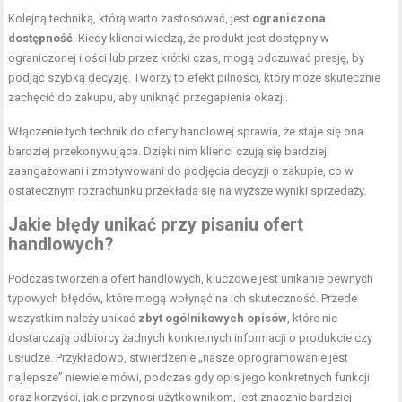
Kolejną techniką, którą warto zastosować, jest
ograniczona
dostępność
. Kiedy klienci wiedzą, że produkt jest dostępny w
ograniczonej ilości lub przez krótki czas, mogą odczuwać presję, by
podjąć szybką decyzję. Tworzy to efekt pilności, który może skutecznie
zachęcić do zakupu, aby uniknąć przegapienia okazji.
Włączenie tych technik do oferty handlowej sprawia, że staje się ona
bardziej przekonywująca. Dzięki nim klienci czują się bardziej
zaangażowani i zmotywowani do podjęcia decyzji o zakupie, co w
ostatecznym rozrachunku przekłada się na wyższe wyniki sprzedaży.
Jakie błędy unikać przy pisaniu ofert
handlowych?
Podczas tworzenia ofert handlowych, kluczowe jest unikanie pewnych
typowych błędów, które mogą wpłynąć na ich skuteczność. Przede
wszystkim należy unikać
zbyt ogólnikowych opisów
, które nie
dostarczają odbiorcy żadnych konkretnych informacji o produkcie czy
usłudze. Przykładowo, stwierdzenie „nasze oprogramowanie jest
najlepsze” niewiele mówi, podczas gdy opis jego konkretnych funkcji
oraz korzyści, jakie przynosi użytkownikom, jest znacznie bardziej