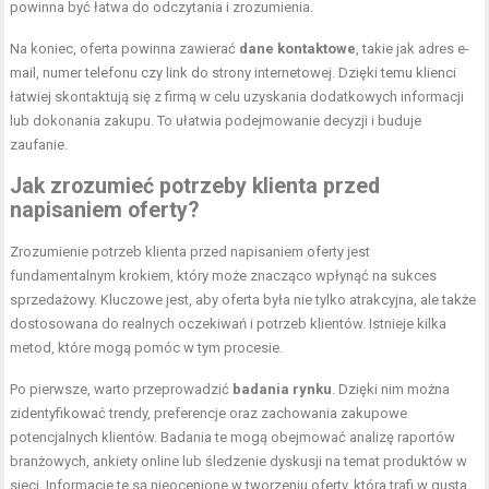
powinna być łatwa do odczytania i zrozumienia.
Na koniec, oferta powinna zawierać
dane kontaktowe
, takie jak adres e-
mail, numer telefonu czy link do strony internetowej. Dzięki temu klienci
łatwiej skontaktują się z firmą w celu uzyskania dodatkowych informacji
lub dokonania zakupu. To ułatwia podejmowanie decyzji i buduje
zaufanie.
Jak zrozumieć potrzeby klienta przed
napisaniem oferty?
Zrozumienie potrzeb klienta przed napisaniem oferty jest
fundamentalnym krokiem, który może znacząco wpłynąć na sukces
sprzedażowy. Kluczowe jest, aby oferta była nie tylko atrakcyjna, ale także
dostosowana do realnych oczekiwań i potrzeb klientów. Istnieje kilka
metod, które mogą pomóc w tym procesie.
Po pierwsze, warto przeprowadzić
badania rynku
. Dzięki nim można
zidentyfikować trendy, preferencje oraz zachowania zakupowe
potencjalnych klientów. Badania te mogą obejmować analizę raportów
branżowych, ankiety online lub śledzenie dyskusji na temat produktów w
sieci. Informacje te są nieocenione w tworzeniu oferty, która trafi w gusta