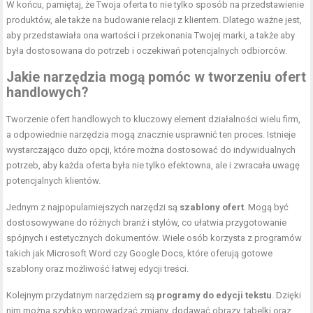
W końcu, pamiętaj, że Twoja oferta to nie tylko sposób na przedstawienie
produktów, ale także na budowanie relacji z klientem. Dlatego ważne jest,
aby przedstawiała ona wartości i przekonania Twojej marki, a także aby
była dostosowana do potrzeb i oczekiwań potencjalnych odbiorców.
Jakie narzędzia mogą pomóc w tworzeniu ofert
handlowych?
Tworzenie ofert handlowych to kluczowy element działalności wielu firm,
a odpowiednie narzędzia mogą znacznie usprawnić ten proces. Istnieje
wystarczająco dużo opcji, które można dostosować do indywidualnych
potrzeb, aby każda oferta była nie tylko efektowna, ale i zwracała uwagę
potencjalnych klientów.
Jednym z najpopularniejszych narzędzi są
szablony ofert
. Mogą być
dostosowywane do różnych branż i stylów, co ułatwia przygotowanie
spójnych i estetycznych dokumentów. Wiele osób korzysta z programów
takich jak Microsoft Word czy Google Docs, które oferują gotowe
szablony oraz możliwość łatwej edycji treści.
Kolejnym przydatnym narzędziem są
programy do edycji tekstu
. Dzięki
nim można szybko wprowadzać zmiany, dodawać obrazy, tabelki oraz