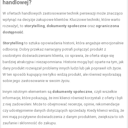
handlowej?
W ofertach handlowych zastosowanie technik perswazji może znacząco
wpłynąć na decyzje zakupowe klientów. Kluczowe techniki, które warto
rozważyć, to
storytelling
,
dokumenty społeczne
oraz
ograniczona
dostępność
.
Storytelling
to sztuka opowiadania historii, która angażuje emocjonalnie
odbiorcę. Dobry przekaz narracyjny potrafi połączyć produkt z
osobistymi doświadczeniami klienta, co sprawia, że oferta staje się
bardziej atrakcyjna i niezapomniana. Historie mogą być oparte na tym, jak
dany produkt rozwiązał problemy innych ludzi lub jak poprawił ich życie.
W ten sposób kupujący nie tylko widzą produkt, ale również wyobrażają
sobie jego zastosowanie w swoim życiu.
Innym istotnym elementem są
dokumenty społeczne
, czyli wszelkie
informacje, które pokazują, że inni klienci również korzystali z oferty i byli
z niej zadowoleni. Może to obejmować recenzje, opinie, rekomendacje
czy udostępnienie danych dotyczących sprzedaży. Kiedy klienci widzą, że
inni mają pozytywne doświadczenia z danym produktem, zwiększa to ich
zaufanie i skłonność do zakupu.