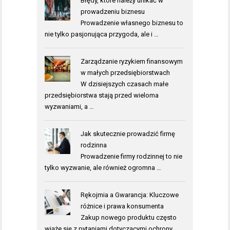
Błędy, które należy unikać w
prowadzeniu biznesu
Prowadzenie własnego biznesu to
nie tylko pasjonująca przygoda, ale i …
Zarządzanie ryzykiem finansowym
w małych przedsiębiorstwach
W dzisiejszych czasach małe
przedsiębiorstwa stają przed wieloma
wyzwaniami, a …
Jak skutecznie prowadzić firmę
rodzinna
Prowadzenie firmy rodzinnej to nie
tylko wyzwanie, ale również ogromna …
Rękojmia a Gwarancja: Kluczowe
różnice i prawa konsumenta
Zakup nowego produktu często
wiąże się z pytaniami dotyczącymi ochrony …