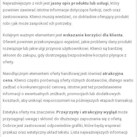
Najważniejszym z nich jest
jasny opis produktu lub usługi
, który
powinien zawierać istotne informacje dotyczące funkcji, cech oraz
zastosowania. Klienci muszą wiedzieć, co dokładnie oferujący produkt
robi i jak może zaspokoić ich potrzeby.
Kolejnym ważnym elementem jest
wskazanie korzyści dla klienta
.
Oferent powinien przekonywująco wyjaśnić, jakie problemy dany produkt
rozwiązuje lub jakie ulgi przynosi użytkownikowi. Klienci są bardziej
skłonni do zakupu, gdy dostrzegają bezpośrednie korzyści płynące z
oferty.
Nieodłącznym elementem oferty handlowej jest również
atrakcyjna
cena
. Klienci często porównują oferty różnych dostawców, dlatego warto
zadbać o konkurencyjność cenową. Istotne jest też przedstawienie
informacji o ewentualnych zniżkach, promocjach lub dodatkowych
kosztach, aby uniknąć nieporozumień na późniejszych etapach transakcji.
Estetyka oferty ma znaczenie.
Przejrzysty i atrakcyjny wygląd
może
przyciągnąć uwagę i skłonić do dłuższego zapoznania się z ofertą.
Dobrze jest zastosować odpowiednie grafiki, które będą wspierać
przekaz oraz estetyczny układ tekstu. Lista najważniejszych informacji