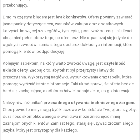
przekonujący.
Drugim częstym błędem jest
brak konkretów
. Oferty powinny zawierać
jasne punkty dotyczące cen, warunków zakupu oraz dodatkowych
korzyści. Im więcej szczegółów, tym lepiej, ponieważ potencjalni klienci
chcą mieć pełen obraz tego, co oferujesz. Nie ograniczaj się jedynie do
ogólnych zwrotów; zamiast tego dostarcz dokładnych informacji, które
pomogą klientowi podjąć decyzję.
Kolejnym aspektem, na który warto zwrócić uwagę, jest
czytelność
układu
oferty. Zadbaj o to, aby tekst był przejrzysty i łatwy do
przeczytania. Wykorzystaj nagłówki, wypunktowania oraz tabelki, które
pomogą wyróżnić istotne informacje. Taki układ sprawi, że oferta będzie
bardziej zachęcająca, a odbiorca łatwiej odnajdzie to, co go interesuje.
Należy również unikać
przesadnego używania technicznego żargonu
.
Choć pewne terminy mogą być kluczowe w kontekście Twojej branży, zbyt
duża ilość skomplikowanego słownictwa może zniechęcić mniej
zaznajomionych klientów. Zamiast tego, staraj się używać zrozumiałego
języka, który jest przystępny dla każdego.