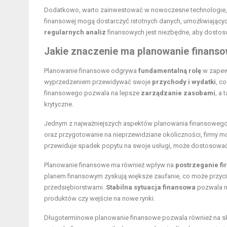
Dodatkowo, warto zainwestować w nowoczesne technologie, 
finansowej mogą dostarczyć istotnych danych, umożliwiający
regularnych analiz
finansowych jest niezbędne, aby dostos
Jakie znaczenie ma planowanie finansow
Planowanie finansowe odgrywa
fundamentalną rolę
w zapewn
wyprzedzeniem przewidywać swoje
przychody i wydatki
, c
finansowego pozwala na lepsze
zarządzanie zasobami
, a
krytyczne.
Jednym z najważniejszych aspektów planowania finansowego
oraz przygotowanie na nieprzewidziane okoliczności, firmy mog
przewiduje spadek popytu na swoje usługi, może dostosować s
Planowanie finansowe ma również wpływ na
postrzeganie fi
planem finansowym zyskują większe zaufanie, co może przyci
przedsiębiorstwami.
Stabilna sytuacja finansowa
pozwala na
produktów czy wejście na nowe rynki.
Długoterminowe planowanie finansowe pozwala również na 