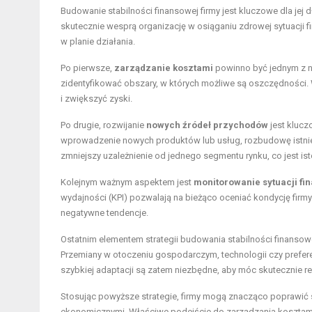
Budowanie stabilności finansowej firmy jest kluczowe dla je
skutecznie wesprą organizację w osiąganiu zdrowej sytuacji f
w planie działania.
Po pierwsze,
zarządzanie kosztami
powinno być jednym z na
zidentyfikować obszary, w których możliwe są oszczędności
i zwiększyć zyski.
Po drugie, rozwijanie
nowych źródeł przychodów
jest klucz
wprowadzenie nowych produktów lub usług, rozbudowę istniej
zmniejszy uzależnienie od jednego segmentu rynku, co jest i
Kolejnym ważnym aspektem jest
monitorowanie sytuacji fi
wydajności (KPI) pozwalają na bieżąco oceniać kondycję fir
negatywne tendencje.
Ostatnim elementem strategii budowania stabilności finansowe
Przemiany w otoczeniu gospodarczym, technologii czy prefer
szybkiej adaptacji są zatem niezbędne, aby móc skutecznie 
Stosując powyższe strategie, firmy mogą znacząco poprawić s
ekonomicznymi. Właściwe podejście do zarządzania kosztami, 