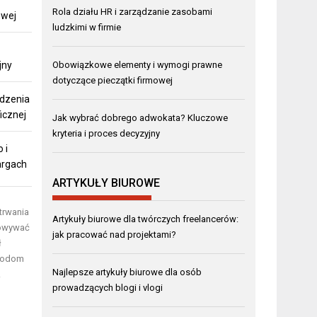
Rola działu HR i zarządzanie zasobami
owej
ludzkimi w firmie
jny
Obowiązkowe elementy i wymogi prawne
dotyczące pieczątki firmowej
ądzenia
ficznej
Jak wybrać dobrego adwokata? Kluczowe
kryteria i proces decyzyjny
 i
argach
ARTYKUŁY BIUROWE
trwania
Artykuły biurowe dla twórczych freelancerów:
sowywać
jak pracować nad projektami?
ł
etodom
Najlepsze artykuły biurowe dla osób
.
prowadzących blogi i vlogi