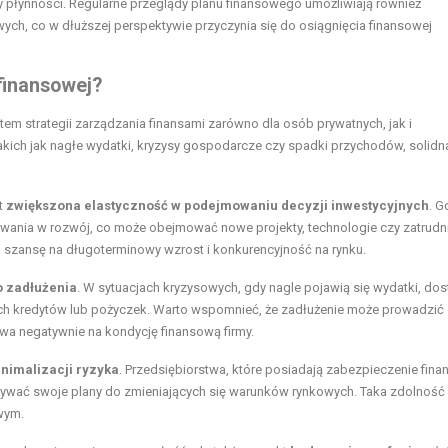
 płynności. Regularne przeglądy planu finansowego umożliwiają również
ych, co w dłuższej perspektywie przyczynia się do osiągnięcia finansowej
finansowej?
em strategii zarządzania finansami zarówno dla osób prywatnych, jak i
takich jak nagłe wydatki, kryzysy gospodarcze czy spadki przychodów, solidn
t
zwiększona elastyczność w podejmowaniu decyzji inwestycyjnych
. G
ania w rozwój, co może obejmować nowe projekty, technologie czy zatrudn
szansę na długoterminowy wzrost i konkurencyjność na rynku.
o zadłużenia
. W sytuacjach kryzysowych, gdy nagle pojawią się wydatki, do
ch kredytów lub pożyczek. Warto wspomnieć, że zadłużenie może prowadzić
a negatywnie na kondycję finansową firmy.
nimalizacji ryzyka
. Przedsiębiorstwa, które posiadają zabezpieczenie fin
owywać swoje plany do zmieniających się warunków rynkowych. Taka zdolność
wym.