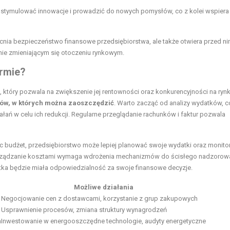
 stymulować innowacje i prowadzić do nowych pomysłów, co z kolei wspiera
cnia bezpieczeństwo finansowe przedsiębiorstwa, ale także otwiera przed n
nie zmieniającym się otoczeniu rynkowym.
irmie?
 który pozwala na zwiększenie jej rentowności oraz konkurencyjności na rynk
rów, w których można zaoszczędzić
. Warto zacząć od analizy wydatków, c
ń w celu ich redukcji. Regularne przeglądanie rachunków i faktur pozwala
jąc budżet, przedsiębiorstwo może lepiej planować swoje wydatki oraz monit
zarządzanie kosztami wymaga wdrożenia mechanizmów do ścisłego nadzorow
stka będzie miała odpowiedzialność za swoje finansowe decyzje.
Możliwe działania
Negocjowanie cen z dostawcami, korzystanie z grup zakupowych
Usprawnienie procesów, zmiana struktury wynagrodzeń
a
Inwestowanie w energooszczędne technologie, audyty energetyczne