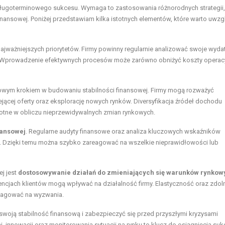
j długoterminowego sukcesu. Wymaga to zastosowania różnorodnych strategii,
inansowej. Poniżej przedstawiam kilka istotnych elementów, które warto uwzg
jważniejszych priorytetów. Firmy powinny regularnie analizować swoje wydat
. Wprowadzenie efektywnych procesów może zarówno obniżyć koszty operacy
owym krokiem w budowaniu stabilności finansowej. Firmy mogą rozważyć
ącej oferty oraz eksplorację nowych rynków. Diversyfikacja źródeł dochodu
stotne w obliczu nieprzewidywalnych zmian rynkowych.
nansowej
. Regularne audyty finansowe oraz analiza kluczowych wskaźników
my. Dzięki temu można szybko zareagować na wszelkie nieprawidłowości lub
j jest
dostosowywanie działań do zmieniających się warunków rynkow
encjach klientów mogą wpływać na działalność firmy. Elastyczność oraz zdo
reagować na wyzwania.
woją stabilność finansową i zabezpieczyć się przed przyszłymi kryzysami
innowacji oraz monitorowania sytuacji na rynku to klucz do osiągnięcia suk