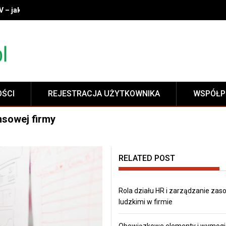
V – jak wybrać idealny model do swojego wnętrza?
OŚCI
REJESTRACJA UŻYTKOWNIKA
WSPÓŁP
nsowej firmy
RELATED POST
Rola działu HR i zarządzanie zas
ludzkimi w firmie
Obowiązkowe elementy i wymogi