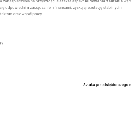
ia zabezpieczenia na przyszłość, ale także aspekt
budowania zaufania
wśr
się odpowiednim zarządzaniem finansami, zyskują reputację stabilnych i
taktom oraz współpracy.
a?
Sztuka przedsiębiorczego 