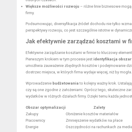
Większe możliwości rozwoju
– różne linie biznesowe mogą
firmy.
Podsumowując, diversyfikacja źródeł dochodu nie tylko wzma
perspektywy rozwoju, co jest szczególnie istotne w dynamicz
Jak efektywnie zarządzać kosztami w f
Efektywne zarządzanie kosztami w firmie to kluczowy element,
Pierwszym krokiem w tym procesie jest
identyfikacja obsza
umożliwia zauważenie zbędnych kosztów i podejmowanie działa
dostrzec miejsca, w których firma wydaje więcej, niż by mogła.
Wprowadzenie
budżetowania
to kolejny ważny krok. Ustala
czy są one zgodne z założeniami. Oprócz tego, skuteczne 
wydatków w różnych działach firmy. Dzięki temu każda jedno
Obszar optymalizacji
Zalety
Zakupy
Obniżenie kosztów materiałów
Pracownicy
Zmniejszenie wydatków na płace
Energie
Oszczędności na rachunkach za medi