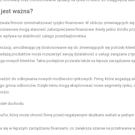
 jest ważna?
pozwala firmom zminimalizować ryzyko finansowe. W obliczu zmieniających się
 biznesowe mogą stanowić zabezpieczenie finansowe. Kiedy jedno źródło pr
o wpływa na stabilność całego przedsiębiorstwa.
zacji, umożliwiając jej dostosowanie się do zmieniających się potrzeb klie
zedażą produktów może rozszerzyć swoją działalność o usługi związane z ty
iąga nowych klientów. Takie podejście pozwala także na lepsze zarządzanie sy
wadzić do odkrywania nowych możliwości rynkowych. Firmy, które angażują si
ego grona odbiorców. Dzięki temu mogą eksplorować nowe segmenty rynku, 
ności.
ródeł dochodu:
bufor, który może chronić firmę przed negatywnymi skutkami wahań w jednym
 się w lepszym zarządzaniu finansami, co zwiększa szanse na przetrwanie 