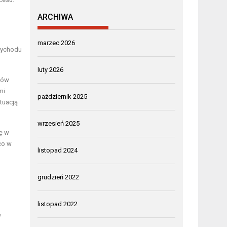
ARCHIWA
marzec 2026
zychodu
luty 2026
ntów
mi
październik 2025
tuacją
wrzesień 2025
ę w
co w
listopad 2024
grudzień 2022
listopad 2022
w