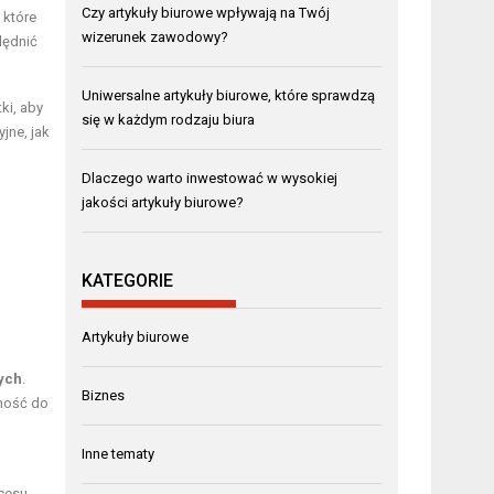
Czy artykuły biurowe wpływają na Twój
 które
wizerunek zawodowy?
lędnić
Uniwersalne artykuły biurowe, które sprawdzą
ki, aby
się w każdym rodzaju biura
jne, jak
Dlaczego warto inwestować w wysokiej
jakości artykuły biurowe?
KATEGORIE
Artykuły biurowe
ych
.
Biznes
lność do
Inne tematy
cesu.