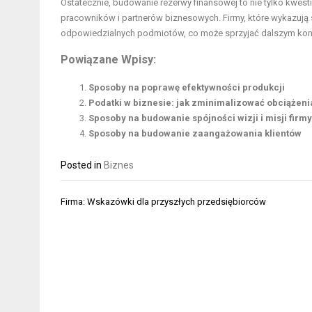
Ostatecznie, budowanie rezerwy finansowej to nie tylko kwest
pracowników i partnerów biznesowych. Firmy, które wykazują 
odpowiedzialnych podmiotów, co może sprzyjać dalszym kon
Powiązane Wpisy:
Sposoby na poprawę efektywności produkcji
Podatki w biznesie: jak zminimalizować obciążeni
Sposoby na budowanie spójności wizji i misji firmy
Sposoby na budowanie zaangażowania klientów
Posted in
Biznes
Nawigacja
Firma: Wskazówki dla przyszłych przedsiębiorców
wpisu