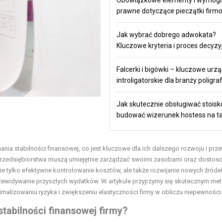
prawne dotyczące pieczątki firm
Jak wybrać dobrego adwokata?
Kluczowe kryteria i proces decyzy
Falcerki i bigówki – kluczowe urz
introligatorskie dla branży poligra
Jak skutecznie obsługiwać stoisko
budować wizerunek hostess na t
ia stabilności finansowej, co jest kluczowe dla ich dalszego rozwoju i prze
 przedsiębiorstwa muszą umiejętnie zarządzać swoimi zasobami oraz dosto
nie tylko efektywne kontrolowanie kosztów, ale także rozwijanie nowych źróde
zewidywanie przyszłych wydatków. W artykule przyjrzymy się skutecznym m
alizowaniu ryzyka i zwiększeniu elastyczności firmy w obliczu niepewności
tabilności finansowej firmy?