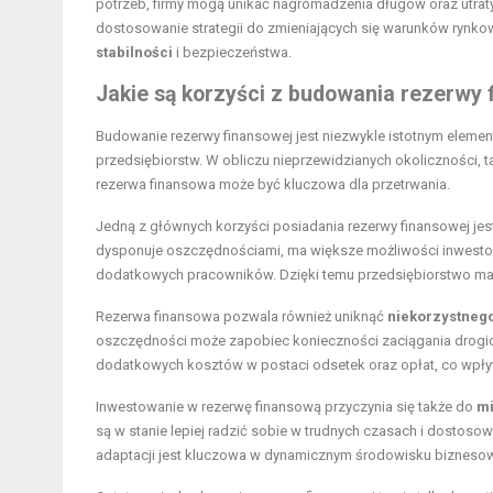
potrzeb, firmy mogą unikać nagromadzenia długów oraz utraty
dostosowanie strategii do zmieniających się warunków rynkow
stabilności
i bezpieczeństwa.
Jakie są korzyści z budowania rezerwy 
Budowanie rezerwy finansowej jest niezwykle istotnym element
przedsiębiorstw. W obliczu nieprzewidzianych okoliczności, 
rezerwa finansowa może być kluczowa dla przetrwania.
Jedną z głównych korzyści posiadania rezerwy finansowej jes
dysponuje oszczędnościami, ma większe możliwości inwestow
dodatkowych pracowników. Dzięki temu przedsiębiorstwo ma 
Rezerwa finansowa pozwala również uniknąć
niekorzystneg
oszczędności może zapobiec konieczności zaciągania drogi
dodatkowych kosztów w postaci odsetek oraz opłat, co wpływ
Inwestowanie w rezerwę finansową przyczynia się także do
mi
są w stanie lepiej radzić sobie w trudnych czasach i dostos
adaptacji jest kluczowa w dynamicznym środowisku bizneso