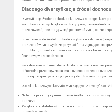
Dlaczego diversyfikacja źródeł dochodu
Diversyfikacja źródeł dochodu to kluczowa strategia, która 
warunków rynkowych i globalnych kryzysów, różnorodne linie
może zawieść, inne mogą wciąż generować zyski, co znacząc
Posiadanie wielu źródeł dochodu zwiększa elastyczność organi
oraz trendów rynkowych. Na przykład firma zajmująca się spr
produktami, co nie tylko zwiększa przychody, ale także przyc
finansową w okresach recesji.
Inwestowanie w różne gałęzie działalności może również pro
różnorodne przedsięwzięcia, mają szansę dotrzeć do szersz
dłuższej perspektywie przyczynia się do ich wzrostu i zyskow
Oto kilka kluczowych korzyści wynikających z diversyfikacji ź
Ochrona przed ryzykiem
– różne źródła przychodu tworzą 
obszarze.
Zwiększona stabilność finansowa
– różnorodność przejawia
trudnych czasach.