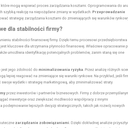
które mogą wspierać proces zarządzania kosztami. Oprogramowania do ana
ch szybką reakcję na niepożądane zmiany w wydatkach.
Przeprowadzanie
ować strategię zarządzania kosztami do zmieniających się warunków rynkow
e dla stabilności firmy?
ieniu stabilności finansowej firmy. Dzięki temu procesowi przedsiębiorstw
o jest kluczowe dla utrzymania płynności finansowej. Właściwe opracowanie p
 także umożliwia identyfikację potencjalnych problemów, zanim staną się one
 jest jego zdolność do
minimalizowania ryzyka
. Przez analizę różnych sce
ą lepiej reagować na zmieniające się warunki rynkowe. Na przykład, jeśli fi
woje wydatki i strategię marketingową, aby zminimalizować straty.
rmy
przez inwestorów i partnerów biznesowych. Firmy z dobrze przemyślany
ągać inwestycje oraz zwiększać możliwości współpracy z innymi
 podejmowanie lepszych decyzji strategicznych, takich jak rozwój nowych
skuteczne
zarządzanie zobowiązaniami
. Dzięki dokładnej analizie przyszły