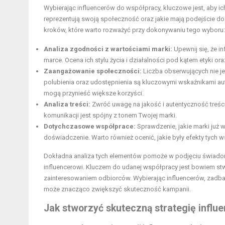
Wybierając influencerów do współpracy, kluczowe jest, aby ich 
reprezentują swoją społeczność oraz jakie mają podejście d
kroków, które warto rozważyć przy dokonywaniu tego wyboru:
Analiza zgodności z wartościami marki:
Upewnij się, że i
marce. Ocena ich stylu życia i działalności pod kątem etyki o
Zaangażowanie społeczności:
Liczba obserwujących nie j
polubienia oraz udostępnienia są kluczowymi wskaźnikami aut
mogą przynieść większe korzyści.
Analiza treści:
Zwróć uwagę na jakość i autentyczność treści,
komunikacji jest spójny z tonem Twojej marki.
Dotychczasowe współprace:
Sprawdzenie, jakie marki już 
doświadczenie. Warto również ocenić, jakie były efekty tych w
Dokładna analiza tych elementów pomoże w podjęciu świadomej
influencerowi. Kluczem do udanej współpracy jest bowiem stw
zainteresowaniem odbiorców. Wybierając influencerów, zadbaj 
może znacząco zwiększyć skuteczność kampanii.
Jak stworzyć skuteczną strategię influ