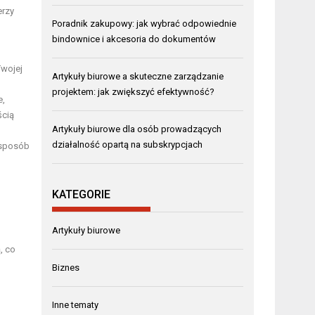
erzy
Poradnik zakupowy: jak wybrać odpowiednie
bindownice i akcesoria do dokumentów
Twojej
Artykuły biurowe a skuteczne zarządzanie
projektem: jak zwiększyć efektywność?
e,
ścią
Artykuły biurowe dla osób prowadzących
działalność opartą na subskrypcjach
h sposób
KATEGORIE
Artykuły biurowe
, co
Biznes
Inne tematy