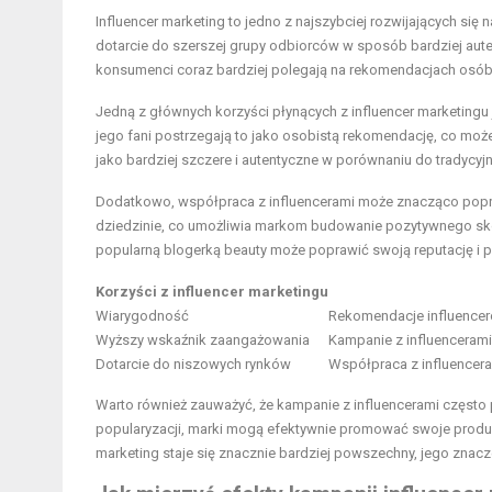
Influencer marketing to jedno z najszybciej rozwijających się
dotarcie do szerszej grupy odbiorców w sposób bardziej aute
konsumenci coraz bardziej polegają na rekomendacjach osób,
Jedną z głównych korzyści płynących z influencer marketingu 
jego fani postrzegają to jako osobistą rekomendację, co mo
jako bardziej szczere i autentyczne w porównaniu do tradycyj
Dodatkowo, współpraca z influencerami może znacząco pop
dziedzinie, co umożliwia markom budowanie pozytywnego sko
popularną blogerką beauty może poprawić swoją reputację i p
Korzyści z influencer marketingu
Wiarygodność
Rekomendacje influenceró
Wyższy wskaźnik zaangażowania
Kampanie z influencerami c
Dotarcie do niszowych rynków
Współpraca z influencera
Warto również zauważyć, że kampanie z influencerami często
popularyzacji, marki mogą efektywnie promować swoje produkt
marketing staje się znacznie bardziej powszechny, jego znacz