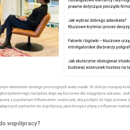
prawne dotyczące pieczątki firm
Jak wybrać dobrego adwokata?
Kluczowe kryteria i proces decyzy
Falcerki i bigówki – kluczowe urz
introligatorskie dla branży poligra
Jak skutecznie obsługiwać stoisko
budować wizerunek hostess na t
cznym elementem strategii promocyjnych wielu marek. W obliczu rosnącej kon
orzystanie tego narzędzia staje się kluczowe dla osiągnięcia sukcesu. Jed
pracę z popularnym influencerem; ważne jest, aby podejść do tego procesu z
najlepszych partnerów do współpracy, jakie korzyści płyną z influencer market
 do współpracy?