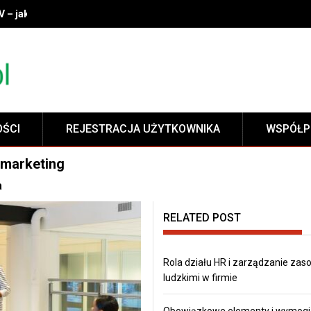
V – jak wybrać idealny model do swojego wnętrza?
OŚCI
REJESTRACJA UŻYTKOWNIKA
WSPÓŁP
 marketing
a
RELATED POST
Rola działu HR i zarządzanie zas
ludzkimi w firmie
Obowiązkowe elementy i wymogi