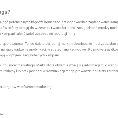
ngu?
uniknąć potencjalnych błędów, konieczne jest odpowiednie zaplanowanie kamp
cerów, którzy pasują do wizerunku i wartości marki. Niezgodność między mark
ampanii, ale również zaszkodzić reputacji firmy.
 społeczności. To, co działa dla jednej marki, niekoniecznie musi zadziałać 
az na wprowadzenie modyfikacji w strategii marketingowej. Rozmowy z użytk
gą w optymalizacji kolejnych kampanii.
influencer marketingu. Marki, które otwarcie dzielą się informacjami o współ
e reklamy lub brak jasności w komunikacji mogą prowadzić do utraty zaufani
iu błędów w influencer marketingu:
nku.