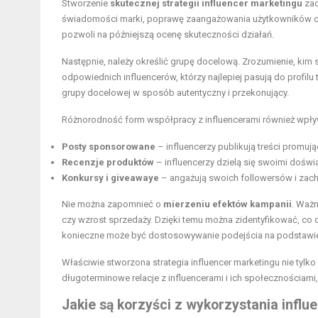
Stworzenie
skutecznej strategii influencer marketingu
zac
świadomości marki, poprawę zaangażowania użytkowników czy
pozwoli na późniejszą ocenę skuteczności działań.
Następnie, należy określić grupę docelową. Zrozumienie, kim 
odpowiednich influencerów, którzy najlepiej pasują do profilu
grupy docelowej w sposób autentyczny i przekonujący.
Różnorodność form współpracy z influencerami również wpływ
Posty sponsorowane
– influencerzy publikują treści promują
Recenzje produktów
– influencerzy dzielą się swoimi dośw
Konkursy i giveawaye
– angażują swoich followersów i zachę
Nie można zapomnieć o
mierzeniu efektów kampanii
. Ważn
czy wzrost sprzedaży. Dzięki temu można zidentyfikować, co 
konieczne może być dostosowywanie podejścia na podstawie 
Właściwie stworzona strategia influencer marketingu nie tylko
długoterminowe relacje z influencerami i ich społecznościami
Jakie są korzyści z wykorzystania infl