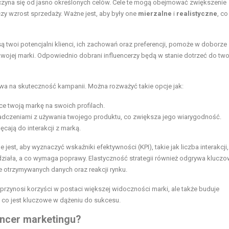
zyna się od jasno określonych celów. Cele te mogą obejmować zwiększenie
 wzrost sprzedaży. Ważne jest, aby były one
mierzalne
i
realistyczne
, co
są twoi potencjalni klienci, ich zachowań oraz preferencji, pomoże w doborze
 twojej marki. Odpowiednio dobrani influencerzy będą w stanie dotrzeć do two
a na skuteczność kampanii. Można rozważyć takie opcje jak:
ce twoją markę na swoich profilach.
iadczeniami z używania twojego produktu, co zwiększa jego wiarygodność.
cają do interakcji z marką.
e jest, aby wyznaczyć wskaźniki efektywności (KPI), takie jak liczba interakcji
działa, a co wymaga poprawy. Elastyczność strategii również odgrywa kluczow
otrzymywanych danych oraz reakcji rynku.
 przynosi korzyści w postaci większej widoczności marki, ale także buduje
, co jest kluczowe w dążeniu do sukcesu.
uencer marketingu?