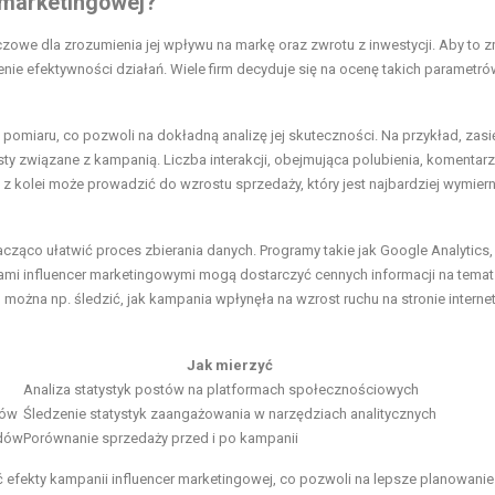
 marketingowej?
zowe dla zrozumienia jej wpływu na markę oraz zwrotu z inwestycji. Aby to z
e efektywności działań. Wiele firm decyduje się na ocenę takich parametró
pomiaru, co pozwoli na dokładną analizę jej skuteczności. Na przykład, zasi
y związane z kampanią. Liczba interakcji, obejmująca polubienia, komentarz
z kolei może prowadzić do wzrostu sprzedaży, który jest najbardziej wymier
cząco ułatwić proces zbierania danych. Programy takie jak Google Analytics,
iami influencer marketingowymi mogą dostarczyć cennych informacji na temat
można np. śledzić, jak kampania wpłynęła na wzrost ruchu na stronie interne
Jak mierzyć
Analiza statystyk postów na platformach społecznościowych
tów
Śledzenie statystyk zaangażowania w narzędziach analitycznych
odów
Porównanie sprzedaży przed i po kampanii
 efekty kampanii influencer marketingowej, co pozwoli na lepsze planowanie