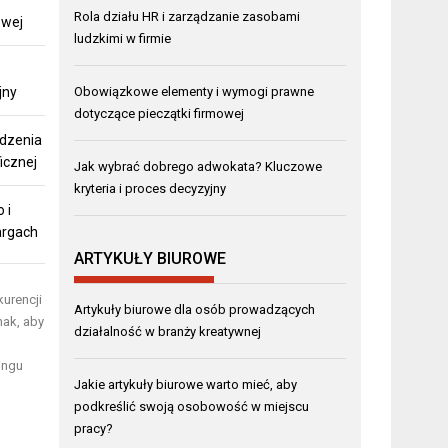
Rola działu HR i zarządzanie zasobami
owej
ludzkimi w firmie
jny
Obowiązkowe elementy i wymogi prawne
dotyczące pieczątki firmowej
ądzenia
ficznej
Jak wybrać dobrego adwokata? Kluczowe
kryteria i proces decyzyjny
 i
argach
ARTYKUŁY BIUROWE
kurencji
Artykuły biurowe dla osób prowadzących
nak, aby
działalność w branży kreatywnej
ingu
Jakie artykuły biurowe warto mieć, aby
podkreślić swoją osobowość w miejscu
pracy?