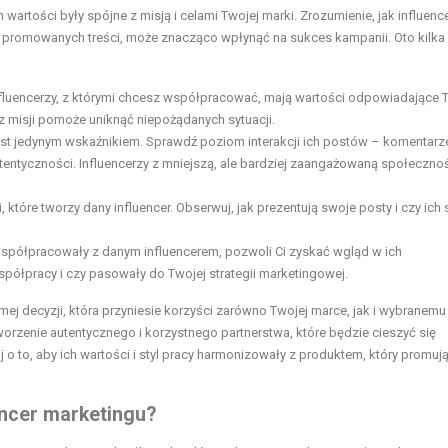
wartości były spójne z misją i celami Twojej marki. Zrozumienie, jak influenc
o promowanych treści, może znacząco wpłynąć na sukces kampanii. Oto kilka
nfluencerzy, z którymi chcesz współpracować, mają wartości odpowiadające 
raz misji pomoże uniknąć niepożądanych sytuacji.
est jedynym wskaźnikiem. Sprawdź poziom interakcji ich postów – komentarz
entyczności. Influencerzy z mniejszą, ale bardziej zaangażowaną społeczno
 które tworzy dany influencer. Obserwuj, jak prezentują swoje posty i czy ic
współpracowały z danym influencerem, pozwoli Ci zyskać wgląd w ich
spółpracy i czy pasowały do Twojej strategii marketingowej.
 decyzji, która przyniesie korzyści zarówno Twojej marce, jak i wybranemu
orzenie autentycznego i korzystnego partnerstwa, które będzie cieszyć się
o to, aby ich wartości i styl pracy harmonizowały z produktem, który promują
encer marketingu?