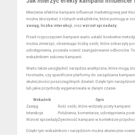
Jak mierzyć efekty kampanii influencer
Mierzenie efektów kampanii influencer marketingowej jest kluc
można skorzystać z różnych wskaźników, które pomogą w oceni
zasięg
,
liczba interakcji
, oraz
wzrost sprzedaży
.
Przed rozpoczęciem kampanii warto ustalić konkretne metody 
można zmierzyć, obserwując liczbę osób, które zobaczyły post
udostępnienia, pozwala ocenić zaangażowanie odbiorców. To 
wskaźnikiem sukcesu kampanii.
Warto także uwzględnić narzędzia analityczne, które mogą zna
Hootsuite, czy specificzne platformy do zarządzania kampan
skuteczności poszczególnych działań. Dzięki tym narzędziom 
lub jakie przychody wygenerowała w danym czasie.
Wskaźnik
Opis
Zasięg
Ilość osób, które widziały posty kampanii
Interakcje
Polubienia, komentarze, udostępnienia pos
Wzrost sprzedaży
Żywotność kampanii w kontekście przych
Dzięki tym wskaźnikom i narzędziom można skutecznie ocenić