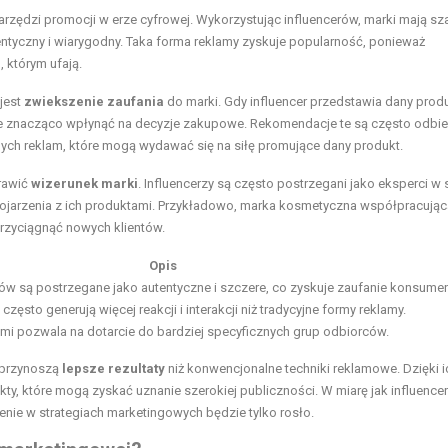
 narzędzi promocji w erze cyfrowej. Wykorzystując influencerów, marki mają sz
ntyczny i wiarygodny. Taka forma reklamy zyskuje popularność, ponieważ
 którym ufają.
jest
zwiekszenie zaufania
do marki. Gdy influencer przedstawia dany produ
że znacząco wpłynąć na decyzje zakupowe. Rekomendacje te są często odbi
nych reklam, które mogą wydawać się na siłę promujące dany produkt.
rawić
wizerunek marki
. Influencerzy są często postrzegani jako eksperci w 
jarzenia z ich produktami. Przykładowo, marka kosmetyczna współpracując
rzyciągnąć nowych klientów.
Opis
w są postrzegane jako autentyczne i szczere, co zyskuje zaufanie konsume
zęsto generują więcej reakcji i interakcji niż tradycyjne formy reklamy.
mi pozwala na dotarcie do bardziej specyficznych grup odbiorców.
 przynoszą
lepsze rezultaty
niż konwencjonalne techniki reklamowe. Dzięki i
y, które mogą zyskać uznanie szerokiej publiczności. W miarę jak influencer
enie w strategiach marketingowych będzie tylko rosło.