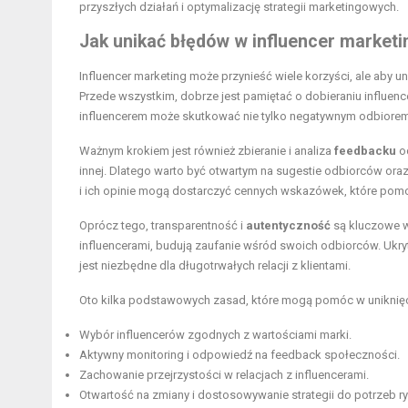
przyszłych działań i optymalizację strategii marketingowych.
Jak unikać błędów w influencer marketi
Influencer marketing może przynieść wiele korzyści, ale aby 
Przede wszystkim, dobrze jest pamiętać o dobieraniu influen
influencerem może skutkować nie tylko negatywnym odbiorem k
Ważnym krokiem jest również zbieranie i analiza
feedbacku
od
innej. Dlatego warto być otwartym na sugestie odbiorców or
i ich opinie mogą dostarczyć cennych wskazówek, które pomo
Oprócz tego, transparentność i
autentyczność
są kluczowe w 
influencerami, budują zaufanie wśród swoich odbiorców. Ukryt
jest niezbędne dla długotrwałych relacji z klientami.
Oto kilka podstawowych zasad, które mogą pomóc w uniknięc
Wybór influencerów zgodnych z wartościami marki.
Aktywny monitoring i odpowiedź na feedback społeczności.
Zachowanie przejrzystości w relacjach z influencerami.
Otwartość na zmiany i dostosowywanie strategii do potrzeb ry