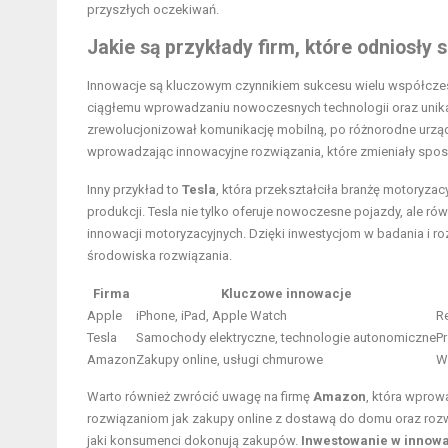
przyszłych oczekiwań.
Jakie są przykłady firm, które odniosły
Innowacje są kluczowym czynnikiem sukcesu wielu współcze
ciągłemu wprowadzaniu nowoczesnych technologii oraz unika
zrewolucjonizował komunikację mobilną, po różnorodne urządz
wprowadzając innowacyjne rozwiązania, które zmieniały sposób
Inny przykład to
Tesla
, która przekształciła branżę motoryz
produkcji. Tesla nie tylko oferuje nowoczesne pojazdy, ale ró
innowacji motoryzacyjnych. Dzięki inwestycjom w badania i roz
środowiska rozwiązania.
Firma
Kluczowe innowacje
Apple
iPhone, iPad, Apple Watch
Re
Tesla
Samochody elektryczne, technologie autonomiczne
P
Amazon
Zakupy online, usługi chmurowe
W
Warto również zwrócić uwagę na firmę
Amazon
, która wprow
rozwiązaniom jak zakupy online z dostawą do domu oraz roz
jaki konsumenci dokonują zakupów.
Inwestowanie w innow