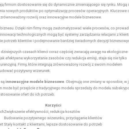
ają firmom dostosowanie się do dynamicznie zmieniającego się rynku. Mogą 
nia nowych produktów po optymalizację procesów operacyjnych. Kluczowe o
e, zrównoważony rozwój oraz innowacyjne modele biznesowe.
i biznesu. Dzięki nim firmy mogą zautomatyzować wiele procesów, co prowad
innowacji technologicznych mogą być systemy zarządzania relacjami z klien
nie potrzeb klientów i podejmowanie bardziej świadomych decyzji biznesowy
 dzisiejszych czasach klienci coraz częściej zwracają uwagę na ekologiczne
ak efektywne wykorzystanie zasobów czy redukcja emisji, staje się nie tylko
urencyjną. Firmy, które integrują zrównoważony rozwój z swoim modelem
budować pozytywny wizerunek.
e są
innowacyjne modele biznesowe
. Obejmują one zmiany w sposobie, w j
dem może być przejście z tradycyjnego modelu sprzedaży do modelu subskryp
ostosowanie ofert do ich potrzeb.
Korzyści
ych
Zwiększenie efektywności, redukcja kosztów
Budowanie pozytywnego wizerunku, przyciąganie klientów
rt
Stały kontakt z klientami, lepsze dostosowanie do potrzeb