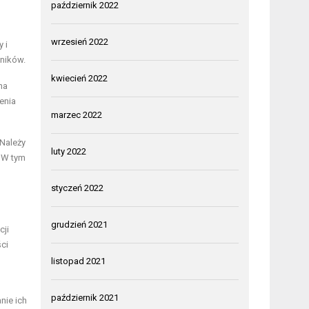
październik 2022
wrzesień 2022
 i
ników.
kwiecień 2022
na
enia
marzec 2022
 Należy
luty 2022
 W tym
styczeń 2022
grudzień 2021
cji
ści
listopad 2021
październik 2021
nie ich