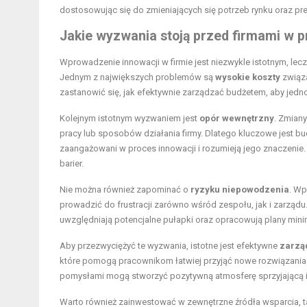
dostosowując się do zmieniających się potrzeb rynku oraz pref
Jakie wyzwania stoją przed firmami w p
Wprowadzenie innowacji w firmie jest niezwykle istotnym, le
Jednym z największych problemów są
wysokie koszty
związa
zastanowić się, jak efektywnie zarządzać budżetem, aby jedno
Kolejnym istotnym wyzwaniem jest
opór wewnętrzny
. Zmian
pracy lub sposobów działania firmy. Dlatego kluczowe jest bu
zaangażowani w proces innowacji i rozumieją jego znaczeni
barier.
Nie można również zapominać o
ryzyku niepowodzenia
. Wp
prowadzić do frustracji zarówno wśród zespołu, jak i zarządu
uwzględniają potencjalne pułapki oraz opracowują plany minim
Aby przezwyciężyć te wyzwania, istotne jest efektywne
zarzą
które pomogą pracownikom łatwiej przyjąć nowe rozwiązania.
pomysłami mogą stworzyć pozytywną atmosferę sprzyjającą 
Warto również zainwestować w zewnętrzne źródła wsparcia, t