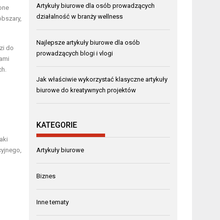
Artykuły biurowe dla osób prowadzących
one
działalność w branży wellness
bszary,
Najlepsze artykuły biurowe dla osób
zi do
prowadzących blogi i vlogi
tami
ch.
Jak właściwie wykorzystać klasyczne artykuły
biurowe do kreatywnych projektów
KATEGORIE
aki
cyjnego,
Artykuły biurowe
Biznes
Inne tematy