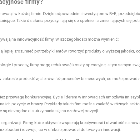
acyjność firmy?
nnowacji w każdej firmie. Dzięki odpowiednim inwestycjom w B+R, przedsiębi
ejące. Takie działania przyczyniają się do spełnienia zmieniających się pot
pływają na innowacyjność firmy. W szczególności można wymienić:
 lepiej zrozumieć potrzeby klientów i tworzyć produkty o wyższej jakości, c
logie i procesy, firmy mogą redukować koszty operacyjne, a tym samym zwi
 w zakresie produktów, ale również procesów biznesowych, co może prowadz
wnież przewagę konkurencyjną. Bycie liderem w innowacjach umożliwia im szyb
ich pozycję w branży. Przykłady takich firm można znaleźć w różnych sekto
 są niezbędne dla utrzymania się na czołowej pozycji.
organizacji. Firmy, które aktywnie wspierają kreatywność i otwartość na now
ze badań i rozwoju, co w efekcie prowadzi do trwałych innowacji.