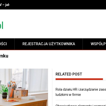
V – jak wybrać idealny model do swojego wnętrza?
OŚCI
REJESTRACJA UŻYTKOWNIKA
WSPÓŁP
ynku
RELATED POST
Rola działu HR i zarządzanie zas
ludzkimi w firmie
Obowiązkowe elementy i wymogi