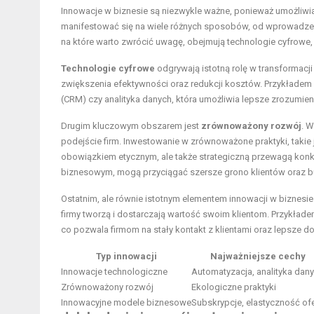
Innowacje w biznesie są niezwykle ważne, ponieważ umożliwi
manifestować się na wiele różnych sposobów, od wprowadze
na które warto zwrócić uwagę, obejmują technologie cyfrow
Technologie cyfrowe
odgrywają istotną rolę w transformacj
zwiększenia efektywności oraz redukcji kosztów. Przykładem 
(CRM) czy analityka danych, która umożliwia lepsze zrozumie
Drugim kluczowym obszarem jest
zrównoważony rozwój
. W
podejście firm. Inwestowanie w zrównoważone praktyki, takie j
obowiązkiem etycznym, ale także strategiczną przewagą konk
biznesowym, mogą przyciągać szersze grono klientów oraz 
Ostatnim, ale równie istotnym elementem innowacji w biznesi
firmy tworzą i dostarczają wartość swoim klientom. Przykła
co pozwala firmom na stały kontakt z klientami oraz lepsze d
Typ innowacji
Najważniejsze cechy
Innowacje technologiczne
Automatyzacja, analityka dan
Zrównoważony rozwój
Ekologiczne praktyki
Innowacyjne modele biznesowe
Subskrypcje, elastyczność ofe