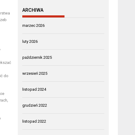
ARCHIWA
orstwa
rzeb
marzec 2026
luty 2026
o
październik 2025
ększać
wrzesień 2025
ić do
listopad 2024
kie
rach,
grudzień 2022
e
listopad 2022