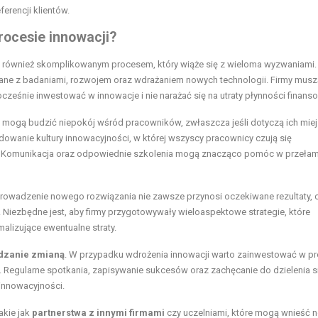
erencji klientów.
rocesie innowacji?
cz również skomplikowanym procesem, który wiąże się z wieloma wyzwaniami.
ne z badaniami, rozwojem oraz wdrażaniem nowych technologii. Firmy musz
cześnie inwestować w innowacje i nie narażać się na utraty płynności finanso
y mogą budzić niepokój wśród pracowników, zwłaszcza jeśli dotyczą ich mie
dowanie kultury innowacyjności, w której wszyscy pracownicy czują się
e. Komunikacja oraz odpowiednie szkolenia mogą znacząco pomóc w przeła
rowadzenie nowego rozwiązania nie zawsze przynosi oczekiwane rezultaty,
. Niezbędne jest, aby firmy przygotowywały wieloaspektowe strategie, które
alizujące ewentualne straty.
dzanie zmianą
. W przypadku wdrożenia innowacji warto zainwestować w pr
 Regularne spotkania, zapisywanie sukcesów oraz zachęcanie do dzielenia s
innowacyjności.
akie jak
partnerstwa z innymi firmami
czy uczelniami, które mogą wnieść 