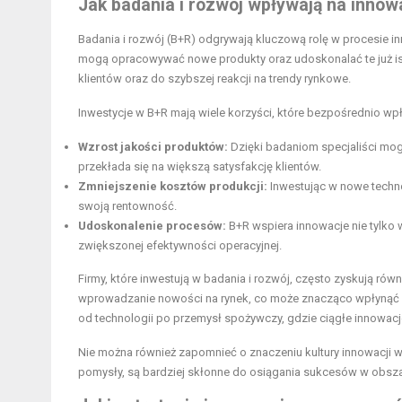
Jak badania i rozwój wpływają na innow
Badania i rozwój (B+R) odgrywają kluczową rolę w procesie i
mogą opracowywać nowe produkty oraz udoskonalać te już istni
klientów oraz do szybszej reakcji na trendy rynkowe.
Inwestycje w B+R mają wiele korzyści, które bezpośrednio w
Wzrost jakości produktów:
Dzięki badaniom specjaliści mogą
przekłada się na większą satysfakcję klientów.
Zmniejszenie kosztów produkcji:
Inwestując w nowe techno
swoją rentowność.
Udoskonalenie procesów:
B+R wspiera innowacje nie tylko
zwiększonej efektywności operacyjnej.
Firmy, które inwestują w badania i rozwój, często zyskują ró
wprowadzanie nowości na rynek, co może znacząco wpłynąć na 
od technologii po przemysł spożywczy, gdzie ciągłe innowacje
Nie można również zapomnieć o znaczeniu kultury innowacji w 
pomysły, są bardziej skłonne do osiągania sukcesów w obszar