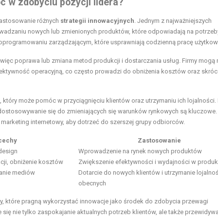
 w zdobyciu pozycji lidera?
 zastosowanie różnych
strategii innowacyjnych
. Jednym z najważniejszych
owadzaniu nowych lub zmienionych produktów, które odpowiadają na potrzeby
 oprogramowaniu zarządzającym, które usprawniają codzienną pracę użytkow
a więc poprawa lub zmiana metod produkcji i dostarczania usług. Firmy mogą 
ektywność operacyjną, co często prowadzi do obniżenia kosztów oraz skróc
 który może pomóc w przyciągnięciu klientów oraz utrzymaniu ich lojalności.
dostosowywanie się do zmieniających się warunków rynkowych są kluczowe.
marketing internetowy, aby dotrzeć do szerszej grupy odbiorców.
cechy
Zastosowanie
 design
Wprowadzenie na rynek nowych produktów
cji, obniżenie kosztów
Zwiększenie efektywności i wydajności w produk
tanie mediów
Dotarcie do nowych klientów i utrzymanie lojalno
obecnych
rmy, które pragną wykorzystać innowacje jako środek do zdobycia przewagi
się nie tylko zaspokajanie aktualnych potrzeb klientów, ale także przewidywa