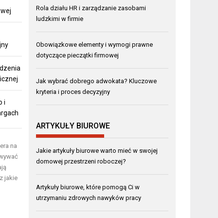
Rola działu HR i zarządzanie zasobami
owej
ludzkimi w firmie
jny
Obowiązkowe elementy i wymogi prawne
dotyczące pieczątki firmowej
ądzenia
ficznej
Jak wybrać dobrego adwokata? Kluczowe
kryteria i proces decyzyjny
 i
argach
ARTYKUŁY BIUROWE
era na
Jakie artykuły biurowe warto mieć w swojej
owywać
domowej przestrzeni roboczej?
ają
 jakie
Artykuły biurowe, które pomogą Ci w
utrzymaniu zdrowych nawyków pracy