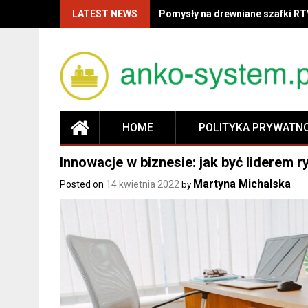
LATEST NEWS
Pomysły na drewniane szafki RT
HOME
POLITYKA PRYWATN
Innowacje w biznesie: jak być liderem r
Martyna Michalska
Posted on
14 kwietnia 2022
by