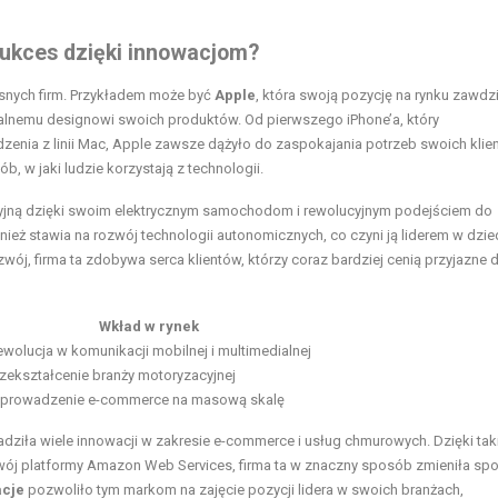
 sukces dzięki innowacjom?
snych firm. Przykładem może być
Apple
, która swoją pozycję na rynku zawdz
lnemu designowi swoich produktów. Od pierwszego iPhone’a, który
enia z linii Mac, Apple zawsze dążyło do zaspokajania potrzeb swoich klie
, w jaki ludzie korzystają z technologii.
acyjną dzięki swoim elektrycznym samochodom i rewolucyjnym podejściem do
wnież stawia na rozwój technologii autonomicznych, co czyni ją liderem w dzie
wój, firma ta zdobywa serca klientów, którzy coraz bardziej cenią przyjazne d
Wkład w rynek
wolucja w komunikacji mobilnej i multimedialnej
rzekształcenie branży motoryzacyjnej
prowadzenie e-commerce na masową skalę
adziła wiele innowacji w zakresie e-commerce i usług chmurowych. Dzięki ta
wój platformy Amazon Web Services, firma ta w znaczny sposób zmieniła sp
acje
pozwoliło tym markom na zajęcie pozycji lidera w swoich branżach,