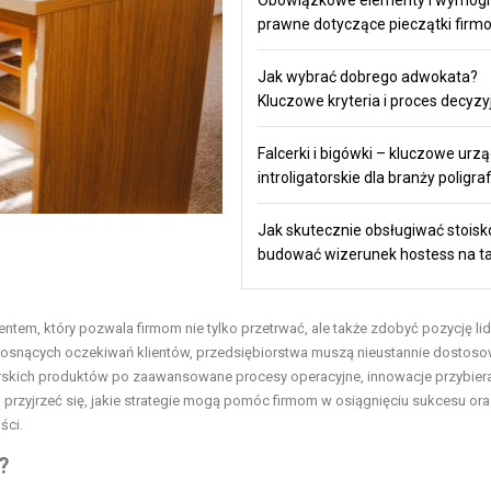
prawne dotyczące pieczątki firm
Jak wybrać dobrego adwokata?
Kluczowe kryteria i proces decyzy
Falcerki i bigówki – kluczowe urz
introligatorskie dla branży poligra
Jak skutecznie obsługiwać stoisko
budować wizerunek hostess na t
tem, który pozwala firmom nie tylko przetrwać, ale także zdobyć pozycję lid
 rosnących oczekiwań klientów, przedsiębiorstwa muszą nieustannie dostos
skich produktów po zaawansowane procesy operacyjne, innowacje przybier
przyjrzeć się, jakie strategie mogą pomóc firmom w osiągnięciu sukcesu oraz
ści.
?