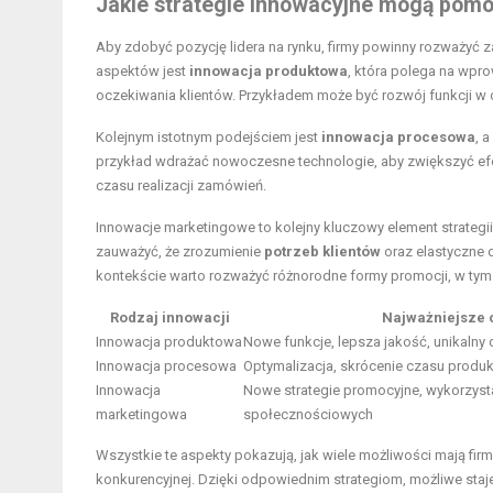
Jakie strategie innowacyjne mogą pomóc
Aby zdobyć pozycję lidera na rynku, firmy powinny rozważyć
aspektów jest
innowacja produktowa
, która polega na wpr
oczekiwania klientów. Przykładem może być rozwój funkcji w
Kolejnym istotnym podejściem jest
innowacja procesowa
, 
przykład wdrażać nowoczesne technologie, aby zwiększyć ef
czasu realizacji zamówień.
Innowacje marketingowe to kolejny kluczowy element strategii,
zauważyć, że zrozumienie
potrzeb klientów
oraz elastyczne 
kontekście warto rozważyć różnorodne formy promocji, w tym 
Rodzaj innowacji
Najważniejsze 
Innowacja produktowa
Nowe funkcje, lepsza jakość, unikalny
Innowacja procesowa
Optymalizacja, skrócenie czasu produk
Innowacja
Nowe strategie promocyjne, wykorzys
marketingowa
społecznościowych
Wszystkie te aspekty pokazują, jak wiele możliwości mają fi
konkurencyjnej. Dzięki odpowiednim strategiom, możliwe staje 