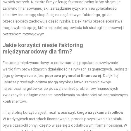
swoich potrzeb. Niektóre firmy oferują faktoring pełny, który obejmuje
zarówno finansowanie, jak i zarządzanie ryzykiem niewypłacalności
klientów. Inne mogą skupić się na częściowym faktoringu, gdzie
przedsiębiorcy zachowują część ryzyka. Dzięki temu przedsiębiorstwa
mogą wybrać opcję, która najlepiej odpowiada ich strategii finansowej i
potrzebom rozwojowym.
Jakie korzyści niesie faktoring
międzynarodowy dla firm?
Faktoring międzynarodowy to coraz bardziej popularne rozwiązanie
wśród firm prowadzących działalność na rynkach zagranicznych. Jedną z
jego głównych zalet jest
poprawa płynności finansowej
. Dzięki tej
usłudze przedsiębiorstwa mogą szybko i łatwo zamienić swoje
należności na gotówkę, co pozwala unikać problemów finansowych
związanych z długim czasem oczekiwania na płatności od zagranicznych
kontrahentów.
Inną istotną korzyścią jest
możliwość szybkiego uzyskania środków
.
W tradycyjnych metodach finansowania, proces pozyskiwania kapitału
bywa czasochłonny i często wiąże się z dodatkowymi formalnościami. W