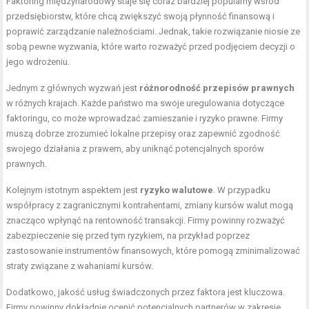
Faktoring międzynarodowy staje się coraz bardziej popularny wśród
przedsiębiorstw, które chcą zwiększyć swoją płynność finansową i
poprawić zarządzanie należnościami. Jednak, takie rozwiązanie niosie ze
sobą pewne wyzwania, które warto rozważyć przed podjęciem decyzji o
jego wdrożeniu.
Jednym z głównych wyzwań jest
różnorodność przepisów prawnych
w różnych krajach. Każde państwo ma swoje uregulowania dotyczące
faktoringu, co może wprowadzać zamieszanie i ryzyko prawne. Firmy
muszą dobrze zrozumieć lokalne przepisy oraz zapewnić zgodność
swojego działania z prawem, aby uniknąć potencjalnych sporów
prawnych.
Kolejnym istotnym aspektem jest
ryzyko walutowe
. W przypadku
współpracy z zagranicznymi kontrahentami, zmiany kursów walut mogą
znacząco wpłynąć na rentowność transakcji. Firmy powinny rozważyć
zabezpieczenie się przed tym ryzykiem, na przykład poprzez
zastosowanie instrumentów finansowych, które pomogą zminimalizować
straty związane z wahaniami kursów.
Dodatkowo, jakość usług świadczonych przez faktora jest kluczowa.
Firmy powinny dokładnie ocenić potencjalnych partnerów w zakresie