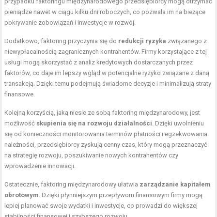
przypadku faktoringu międzynarodowego przedsiębiorcy mogą otrzymać
pieniądze nawet w ciągu kilku dni roboczych, co pozwala im na bieżące
pokrywanie zobowiązań i inwestycje w rozwój.
Dodatkowo, faktoring przyczynia się do
redukcji ryzyka
związanego z
niewypłacalnością zagranicznych kontrahentów. Firmy korzystające z tej
usługi mogą skorzystać z analiz kredytowych dostarczanych przez
faktorów, co daje im lepszy wgląd w potencjalne ryzyko związane z daną
transakcją. Dzięki temu podejmują świadome decyzje i minimalizują straty
finansowe.
Kolejną korzyścią, jaką niesie ze sobą faktoring międzynarodowy, jest
możliwość
skupienia się na rozwoju działalności
. Dzięki uwolnieniu
się od konieczności monitorowania terminów płatności i egzekwowania
należności, przedsiębiorcy zyskują cenny czas, który mogą przeznaczyć
na strategię rozwoju, poszukiwanie nowych kontrahentów czy
wprowadzenie innowacji.
Ostatecznie, faktoring międzynarodowy ułatwia
zarządzanie kapitałem
obrotowym
. Dzięki płynniejszym przepływom finansowym firmy mogą
lepiej planować swoje wydatki i inwestycje, co prowadzi do większej
stabilności finansowej i szybszego rozwoju.