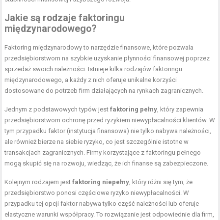
Jakie są rodzaje faktoringu
międzynarodowego?
Faktoring międzynarodowy to narzędzie finansowe, które pozwala
przedsiębiorstwom na szybkie uzyskanie płynności finansowej poprzez
sprzedaż swoich należności. Istnieje kilka rodzajów faktoringu
międzynarodowego, a każdy z nich oferuje unikalne korzyści
dostosowane do potrzeb firm działających na rynkach zagranicznych.
Jednym z podstawowych typów jest
faktoring pełny
, który zapewnia
przedsiębiorstwom ochronę przed ryzykiem niewypłacalności klientów. W
tym przypadku faktor (instytucja finansowa) nie tylko nabywa należności,
ale również bierze na siebie ryzyko, co jest szczególnie istotne w
transakcjach zagranicznych. Firmy korzystające z faktoringu pełnego
mogą skupić się na rozwoju, wiedząc, że ich finanse są zabezpieczone.
Kolejnym rodzajem jest
faktoring niepełny
, który różni się tym, że
przedsiębiorstwo ponosi częściowe ryzyko niewypłacalności. W
przypadku tej opcji faktor nabywa tylko część należności lub oferuje
elastyczne warunki współpracy. To rozwiązanie jest odpowiednie dla firm,