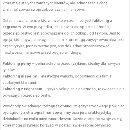
które mają stałych i zaufanych klientów, ale jednocześnie chcą
zminimalizować swoje zobowiązania finansowe.
Ostatnim wariantem, o którym warto wspomnieć, jest
faktoring z
regresem
. W tym przypadku, jeśli dłużnik nie spłaci należności,
przedsiębiorstwo jest zobowiązane do ich odkupu od faktora. Jest to
opcja, która bywa atrakcyjna dla firm, które mogą zaryzykować niewielką
część ryzyka, jednak ważne jest, aby dokładnie przeanalizować
możliwości finansowe przed podjęciem decyzji.
Faktoring pełny
– pełna ochrona przed ryzykiem, idealny dla nowych
rynków.
Faktoring niepełny
– elastyczne warunki, odpowiedni dla firm z
zaufanymi klientami.
Faktoring z regresem
– ryzyko odkupienia należności, rozwiązanie dla
odważnych przedsiębiorstw.
Wybór odpowiedniego rodzaju faktoringu międzynarodowego powinien
być zgodny z
strategią finansową
firmy oraz jej charakterystyką
działalności na rynku międzynarodowym. Każda opcja ma swoje zalety,
które mogą przynieść korzyści w postaci zwiększonej płynności