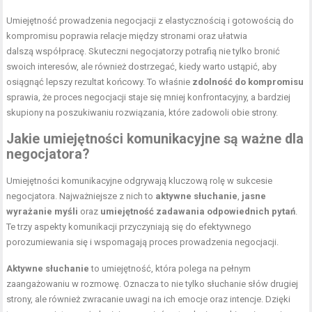
Umiejętność prowadzenia negocjacji z elastycznością i gotowością do
kompromisu poprawia relacje między stronami oraz ułatwia
dalszą współpracę. Skuteczni negocjatorzy potrafią nie tylko bronić
swoich interesów, ale również dostrzegać, kiedy warto ustąpić, aby
osiągnąć lepszy rezultat końcowy. To właśnie
zdolność do kompromisu
sprawia, że proces negocjacji staje się mniej konfrontacyjny, a bardziej
skupiony na poszukiwaniu rozwiązania, które zadowoli obie strony.
Jakie umiejętności komunikacyjne są ważne dla
negocjatora?
Umiejętności komunikacyjne odgrywają kluczową rolę w sukcesie
negocjatora. Najważniejsze z nich to
aktywne słuchanie
,
jasne
wyrażanie myśli
oraz
umiejętność zadawania odpowiednich pytań
.
Te trzy aspekty komunikacji przyczyniają się do efektywnego
porozumiewania się i wspomagają proces prowadzenia negocjacji.
Aktywne słuchanie
to umiejętność, która polega na pełnym
zaangażowaniu w rozmowę. Oznacza to nie tylko słuchanie słów drugiej
strony, ale również zwracanie uwagi na ich emocje oraz intencje. Dzięki