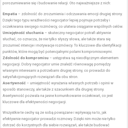
porozumiewanie się i budowanie relacji. Oto najważniejsze z nich:
Empatia
– zdolność do zrozumienia i odczuwania emocji drugiej strony.
Dzięki tego typu wrażliwości negocjator lepiej pojmuje potrzeby i
oczekiwania swojego rozmówcy, co ułatwia osiąganie wspólnych celów.
Umiejętność słuchania
– skuteczny negocjator potrafi aktywnie
słuchać, co oznacza, że nie tylko słyszy słowa, ale także stara się
zrozumieć intencje i motywacje rozmówcy. To kluczowe dla identyfikacji
punktów, które mogą być potencjalnymi polami kompromisowymi.
Zdolność do kompromisu
– ustępstwa są nieodłącznym elementem
negocjacji. Dobry negocjator umie znaleźć równowagę pomiędzy
własnymi interesami a potrzebami drugiej strony, co prowadzi do
satysfakcjonujących rozwiązań dla obu stron.
Asertywność
– umiejętność wyrażania własnych potrzeb i opinii w
sposób stanowczy, ale także z szacunkiem dla drugiej strony.
Asertywność pozwala na jasne komunikowanie oczekiwań, co jest
kluczowe dla efektywności negocjacji.
Wszystkie te cechy są ze sobą powiązane i wpływają na to, jak
efektywnie negocjator prowadzi rozmowy. Dzięki nim może nie tylko
dotrzeć do korzystnych dla siebie rozwiązań, ale także budować