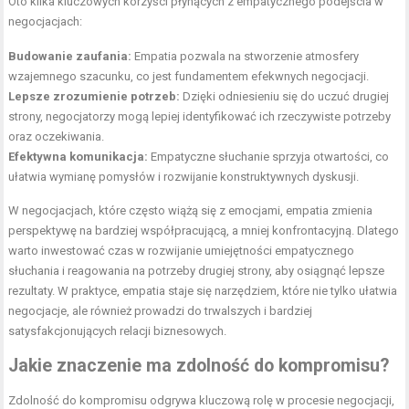
Oto kilka kluczowych korzyści płynących z empatycznego podejścia w
negocjacjach:
Budowanie zaufania:
Empatia pozwala na stworzenie atmosfery
wzajemnego szacunku, co jest fundamentem efekwnych negocjacji.
Lepsze zrozumienie potrzeb:
Dzięki odniesieniu się do uczuć drugiej
strony, negocjatorzy mogą lepiej identyfikować ich rzeczywiste potrzeby
oraz oczekiwania.
Efektywna komunikacja:
Empatyczne słuchanie sprzyja otwartości, co
ułatwia wymianę pomysłów i rozwijanie konstruktywnych dyskusji.
W negocjacjach, które często wiążą się z emocjami, empatia zmienia
perspektywę na bardziej współpracującą, a mniej konfrontacyjną. Dlatego
warto inwestować czas w rozwijanie umiejętności empatycznego
słuchania i reagowania na potrzeby drugiej strony, aby osiągnąć lepsze
rezultaty. W praktyce, empatia staje się narzędziem, które nie tylko ułatwia
negocjacje, ale również prowadzi do trwalszych i bardziej
satysfakcjonujących relacji biznesowych.
Jakie znaczenie ma zdolność do kompromisu?
Zdolność do kompromisu odgrywa kluczową rolę w procesie negocjacji,