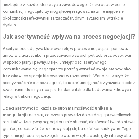
niezbędne w każdej sferze życia zawodowego. Dzięki odpowiedniej
komunikacji negocjatorzy mogą lepiej reagować na zmieniające się
okoliczności i efektywniej zarządzać trudnymi sytuacjami w trakcie
dyskusji.
Jak asertywność wpływa na proces negocjacji?
Asertywność odgrywa kluczową rolę w procesie negocjacji, ponieważ
umożliwia uczestnikom przedstawienie swoich potrzeb oraz oczekiwań
w sposób jasny i pewny. Dzięki umiejętności asertywnego
komunikowania się, negocjatorzy potrafią
wyrażać swoje stanowisko
bez obaw
, co sprzyja klarowności w rozmowach. Warto zauważyć, że
asertywność nie oznacza agresji; to raczej umiejętność wyrażania siebie z
szacunkiem do innych, co jest fundamentalne dla budowania zdrowych
relacji w trakcie negocjacji.
Dzięki asertywności, każda ze stron ma możliwość
unikania
manipulacji
i nacisku, co często prowadzi do bardziej sprawiedliwych
rezultatów. Asertywny negocjator umie słuchać, ale również twardo stawia
granice, co sprawia, że rozmowy stają się bardziej konstruktywne. Tego
typu umiejętności są szczególnie ważne w sytuacjach, gdy interesy obu