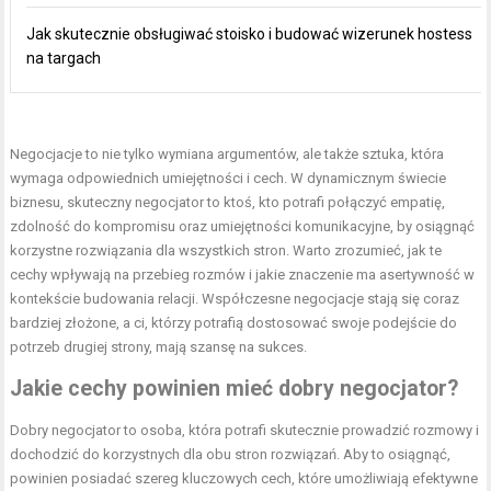
Jak skutecznie obsługiwać stoisko i budować wizerunek hostess
na targach
Negocjacje to nie tylko wymiana argumentów, ale także sztuka, która
wymaga odpowiednich umiejętności i cech. W dynamicznym świecie
biznesu, skuteczny negocjator to ktoś, kto potrafi połączyć empatię,
zdolność do kompromisu oraz umiejętności komunikacyjne, by osiągnąć
korzystne rozwiązania dla wszystkich stron. Warto zrozumieć, jak te
cechy wpływają na przebieg rozmów i jakie znaczenie ma asertywność w
kontekście budowania relacji. Współczesne negocjacje stają się coraz
bardziej złożone, a ci, którzy potrafią dostosować swoje podejście do
potrzeb drugiej strony, mają szansę na sukces.
Jakie cechy powinien mieć dobry negocjator?
Dobry negocjator to osoba, która potrafi skutecznie prowadzić rozmowy i
dochodzić do korzystnych dla obu stron rozwiązań. Aby to osiągnąć,
powinien posiadać szereg kluczowych cech, które umożliwiają efektywne