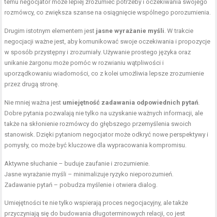
temu negocjator może lepiej zrozumieć potrzeby i oczekiwania swojego
rozmówcy, co zwiększa szanse na osiągnięcie wspólnego porozumienia.
Drugim istotnym elementem jest
jasne wyrażanie myśli
. W trakcie
negocjacji ważne jest, aby komunikować swoje oczekiwania i propozycje
w sposób przystępny i zrozumiały. Używanie prostego języka oraz
unikanie żargonu może pomóc w rozwianiu wątpliwości i
uporządkowaniu wiadomości, co z kolei umożliwia lepsze zrozumienie
przez drugą stronę.
Nie mniej ważna jest
umiejętność zadawania odpowiednich pytań
.
Dobre pytania pozwalają nie tylko na uzyskanie ważnych informacji, ale
także na skłonienie rozmówcy do głębszego przemyślenia swoich
stanowisk. Dzięki pytaniom negocjator może odkryć nowe perspektywy i
pomysły, co może być kluczowe dla wypracowania kompromisu.
Aktywne słuchanie – buduje zaufanie i zrozumienie.
Jasne wyrażanie myśli – minimalizuje ryzyko nieporozumień.
Zadawanie pytań – pobudza myślenie i otwiera dialog.
Umiejętności te nie tylko wspierają proces negocjacyjny, ale także
przyczyniają się do budowania długoterminowych relacji, co jest