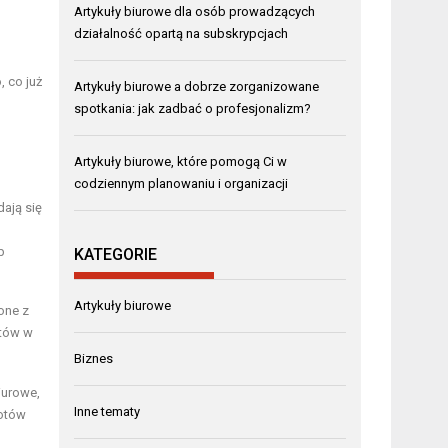
Artykuły biurowe dla osób prowadzących
działalność opartą na subskrypcjach
 co już
Artykuły biurowe a dobrze zorganizowane
spotkania: jak zadbać o profesjonalizm?
Artykuły biurowe, które pomogą Ci w
codziennym planowaniu i organizacji
ają się
b
KATEGORIE
Artykuły biurowe
one z
ntów w
Biznes
iurowe,
Inne tematy
iotów