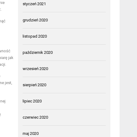
nie
styczeń 2021
.
grudzień 2020
nąć
listopad 2020
ywność
październik 2020
iarę jak
cji.
wrzesień 2020
e
e jest,
sierpień 2020
nej
lipiec 2020
z
czerwiec 2020
maj 2020