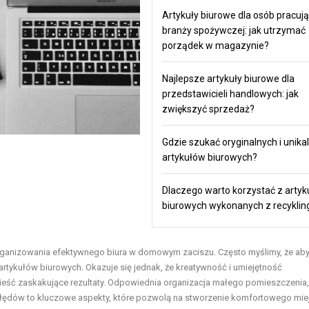
Artykuły biurowe dla osób pracuj
branży spożywczej: jak utrzymać
porządek w magazynie?
Najlepsze artykuły biurowe dla
przedstawicieli handlowych: jak
zwiększyć sprzedaż?
Gdzie szukać oryginalnych i unika
artykułów biurowych?
Dlaczego warto korzystać z arty
biurowych wykonanych z recyklin
organizowania efektywnego biura w domowym zaciszu. Często myślimy, że ab
 artykułów biurowych. Okazuje się jednak, że kreatywność i umiejętność
ieść zaskakujące rezultaty. Odpowiednia organizacja małego pomieszczenia,
błędów to kluczowe aspekty, które pozwolą na stworzenie komfortowego mie