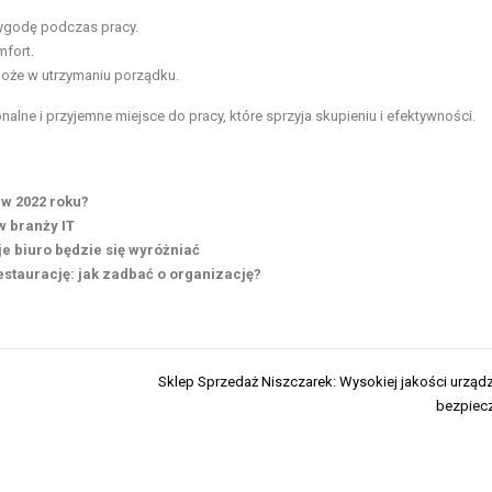
ygodę podczas pracy.
mfort.
może w utrzymaniu porządku.
ne i przyjemne miejsce do pracy, które sprzyja skupieniu i efektywności.
 w 2022 roku?
w branży IT
je biuro będzie się wyróżniać
staurację: jak zadbać o organizację?
Sklep Sprzedaż Niszczarek: Wysokiej jakości urząd
bezpiec