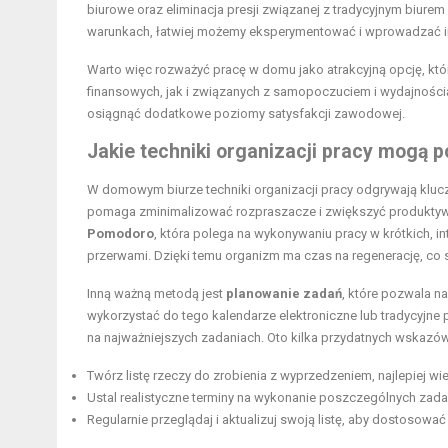
biurowe oraz eliminacja presji związanej z tradycyjnym biur
warunkach, łatwiej możemy eksperymentować i wprowadzać 
Warto więc rozważyć pracę w domu jako atrakcyjną opcję, któ
finansowych, jak i związanych z samopoczuciem i wydajnością.
osiągnąć dodatkowe poziomy satysfakcji zawodowej.
Jakie techniki organizacji pracy mog
W domowym biurze techniki organizacji pracy odgrywają klucz
pomaga zminimalizować rozpraszacze i zwiększyć produktyw
Pomodoro
, która polega na wykonywaniu pracy w krótkich,
przerwami. Dzięki temu organizm ma czas na regenerację, co 
Inną ważną metodą jest
planowanie zadań
, które pozwala 
wykorzystać do tego kalendarze elektroniczne lub tradycyjne p
na najważniejszych zadaniach. Oto kilka przydatnych wskazó
Twórz listę rzeczy do zrobienia z wyprzedzeniem, najlepiej w
Ustal realistyczne terminy na wykonanie poszczególnych zada
Regularnie przeglądaj i aktualizuj swoją listę, aby dostosować