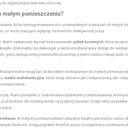
do organizacji przestrzeni roboczej.
 w małym pomieszczeniu?
zadanie, które wymaga kreatywności i przemyślanych rozwiązań. W małych bi
ni, co może znacząco wpłynąć na komfort i efektywność pracy.
i. Warto zastanowić się nad zastosowaniem
półek ściennych
, które pozwol
książki, dokumenty czy dekoracje, a także umożliwią łatwy dostęp do niezbę
em, gdyż zajmują mniej powierzchni poziomej, a jednocześnie oferują dużo m
ozkładane biurka mogą być doskonałym rozwiązaniem do małych pomieszcze
wo,
meble wielofunkcyjne
, które służą zarówno jako miejsce pracy, jak i mie
pomieszczenia.
 roboczej. Warto pomyśleć o zastosowaniu systemów przechowywania, które 
 pod biurkiem lub mobilne wózki na przybory biurowe. Dzięki temu wszystkie
i pracy.
ietlenia
. W małych pomieszczeniach naturalne światło jest bardzo cenne, d
k lampki biurkowe, mogą poprawić komfort pracy, szczególnie w pochmurne dn