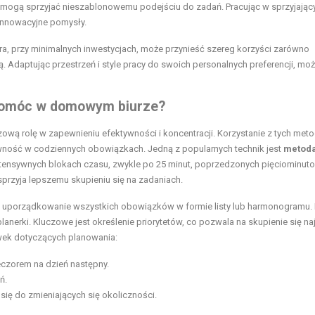
em mogą sprzyjać nieszablonowemu podejściu do zadań. Pracując w sprzyjając
innowacyjne pomysły.
ra, przy minimalnych inwestycjach, może przynieść szereg korzyści zarówno
 Adaptując przestrzeń i style pracy do swoich personalnych preferencji, mo
ą pomóc w domowym biurze?
ową rolę w zapewnieniu efektywności i koncentracji. Korzystanie z tych met
ność w codziennych obowiązkach. Jedną z popularnych technik jest
metod
 intensywnych blokach czasu, zwykle po 25 minut, poprzedzonych pięciominut
sprzyja lepszemu skupieniu się na zadaniach.
na uporządkowanie wszystkich obowiązków w formie listy lub harmonogramu
lanerki. Kluczowe jest określenie priorytetów, co pozwala na skupienie się na
wek dotyczących planowania:
ieczorem na dzień następny.
ń.
 się do zmieniających się okoliczności.