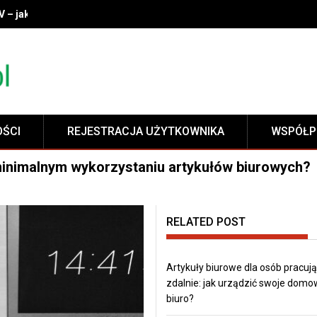
V – jak wybrać idealny model do swojego wnętrza?
OŚCI
REJESTRACJA UŻYTKOWNIKA
WSPÓŁP
inimalnym wykorzystaniu artykułów biurowych?
RELATED POST
Artykuły biurowe dla osób pracuj
zdalnie: jak urządzić swoje dom
biuro?