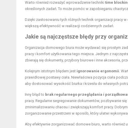
Warto również rozważyć wprowadzenie techniki
time blockin
określonych zadań. To może pomóc w zapobieganiu chaotyczne
Dzięki zastosowaniu tych różnych technik organizacji pracy
większą efektywność w realizacji codziennych zadań.
Jakie są najczęstsze błędy przy organi
Organizacja domowego biura może wydawać się prostym zada
pracy i komfort użytkowania tego miejsca. Jednym z najczęs
zbierają się dokumenty, przybory biurowe i inne akcesoria, prze
Kolejnym istotnym błędem jest
ignorowanie ergonomii
. War
prawidłowej postawy ciała. Niewłaściwa pozycja ciała podcza
aby dostosować wysokość biurka i krzesła do własnych potrz
Inny błąd to
brak regularnego przeglądania i porządkowa
pracy. Regularne segregowanie dokumentów, pozbywanie się
zminimalizowaniu chaosu i zwiększają komfort pracy. Dobrym 
zorganizowanie przestrzeni w sposób, który ułatwi wykonyw
Aby efektywnie zorganizować domowe biuro, warto również uwz