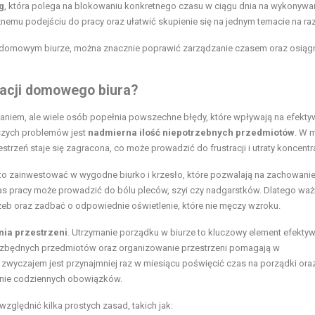
g
, która polega na blokowaniu konkretnego czasu w ciągu dnia na wykonywa
mu podejściu do pracy oraz ułatwić skupienie się na jednym temacie na raz
 w domowym biurze, można znacznie poprawić zarządzanie czasem oraz osiąg
zacji domowego biura?
niem, ale wiele osób popełnia powszechne błędy, które wpływają na efekt
tszych problemów jest
nadmierna ilość niepotrzebnych przedmiotów
. W m
strzeń staje się zagracona, co może prowadzić do frustracji i utraty koncentra
to zainwestować w wygodne biurko i krzesło, które pozwalają na zachowani
s pracy może prowadzić do bólu pleców, szyi czy nadgarstków. Dlatego ważn
eb oraz zadbać o odpowiednie oświetlenie, które nie męczy wzroku.
nia przestrzeni
. Utrzymanie porządku w biurze to kluczowy element efektyw
 zbędnych przedmiotów oraz organizowanie przestrzeni pomagają w
zwyczajem jest przynajmniej raz w miesiącu poświęcić czas na porządki ora
anie codziennych obowiązków.
ględnić kilka prostych zasad, takich jak: