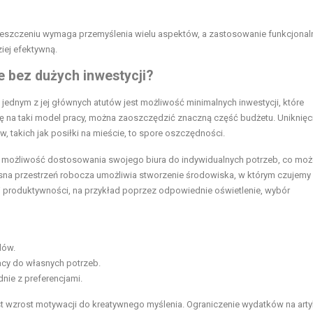
eszczeniu wymaga przemyślenia wielu aspektów, a zastosowanie funkcjonal
iej efektywną.
e bez dużych inwestycji?
 jednym z jej głównych atutów jest możliwość minimalnych inwestycji, które
się na taki model pracy, można zaoszczędzić znaczną część budżetu. Uniknięc
takich jak posiłki na mieście, to spore oszczędności.
 ma możliwość dostosowania swojego biura do indywidualnych potrzeb, co moż
a przestrzeń robocza umożliwia stworzenie środowiska, w którym czujemy 
ej produktywności, na przykład poprzez odpowiednie oświetlenie, wybór
dów.
cy do własnych potrzeb.
nie z preferencjami.
wzrost motywacji do kreatywnego myślenia. Ograniczenie wydatków na arty