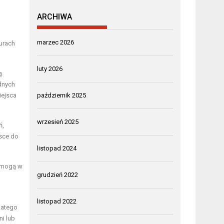
ARCHIWA
marzec 2026
urach
luty 2026
ą
dnych
iejsca
październik 2025
wrzesień 2025
ń,
jsce do
listopad 2024
pomogą w
grudzień 2022
listopad 2022
latego
i lub