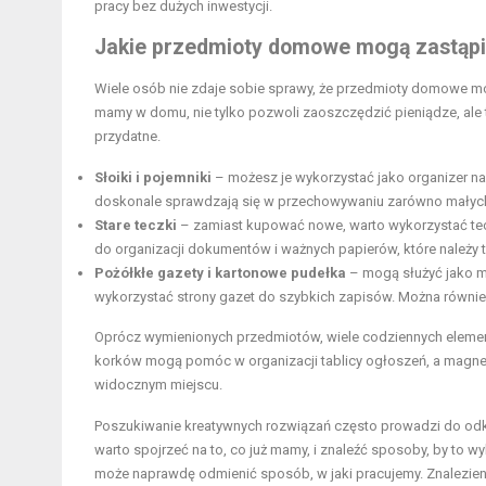
pracy bez dużych inwestycji.
Jakie przedmioty domowe mogą zastąpić
Wiele osób nie zdaje sobie sprawy, że przedmioty domowe mo
mamy w domu, nie tylko pozwoli zaoszczędzić pieniądze, ale 
przydatne.
Słoiki i pojemniki
– możesz je wykorzystać jako organizer na 
doskonale sprawdzają się w przechowywaniu zarówno małych,
Stare teczki
– zamiast kupować nowe, warto wykorzystać tec
do organizacji dokumentów i ważnych papierów, które należy
Pożółkłe gazety i kartonowe pudełka
– mogą służyć jako ma
wykorzystać strony gazet do szybkich zapisów. Można równie
Oprócz wymienionych przedmiotów, wiele codziennych elemen
korków mogą pomóc w organizacji tablicy ogłoszeń, a magn
widocznym miejscu.
Poszukiwanie kreatywnych rozwiązań często prowadzi do odk
warto spojrzeć na to, co już mamy, i znaleźć sposoby, by to
może naprawdę odmienić sposób, w jaki pracujemy. Znalezienie