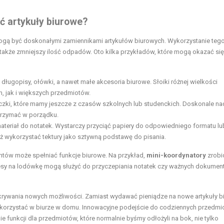
 artykuły biurowe?
gą być doskonałymi zamiennikami artykułów biurowych. Wykorzystanie tego,
także zmniejszy ilość odpadów. Oto kilka przykładów, które mogą okazać się
długopisy, ołówki, a nawet małe akcesoria biurowe. Słoiki różnej wielkości
 jak i większych przedmiotów.
zki, które mamy jeszcze z czasów szkolnych lub studenckich. Doskonale nad
 trzymać w porządku.
teriał do notatek. Wystarczy przyciąć papiery do odpowiedniego formatu lu
ż wykorzystać tektury jako sztywną podstawę do pisania.
tów może spełniać funkcje biurowe. Na przykład,
mini-koordynatory
zrobi
esy na lodówkę mogą służyć do przyczepiania notatek czy ważnych dokume
rywania nowych możliwości. Zamiast wydawać pieniądze na nowe artykuły b
 wykorzystać w biurze w domu. Innowacyjne podejście do codziennych przedm
 funkcji dla przedmiotów, które normalnie byśmy odłożyli na bok, nie tylko