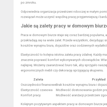
po zmroku.
Odpowiednia organizacja przestrzeni roboczej w małym pomi
rozwiązań może uczynić wspólną pracę przyjemniejszą i bardz
Jakie są zalety pracy w domowym biurz
Praca w domowym biurze staje się coraz bardziej popularna, a
przekładają się na wiele zalet. Przede wszystkim, decydując 
kosztów wynajmu biura, dojazdów oraz codziennych wydatków, 
Elastyczność to kolejna istotna zaleta pracy zdalnej. Każdy
znacznie poprawić komfort wykonywanych obowiązków. Własn
najlepiej. Możemy zaaranżować biuro tak, aby sprzyjało nasz
ergonomicznych mebli czy dekorację sprzyjającą skupieniu.
Zaleta
Przykład
Oszczędności finansowe
Brak kosztów wynajmu biura i dojaz
Elastyczność czasowa
Możliwość dostosowania godzin pra
Komfort pracy
Możliwość aranżacji przestrzeni zgod
Kolejnym pozytywnym aspektem pracy w domowym biurze jest 