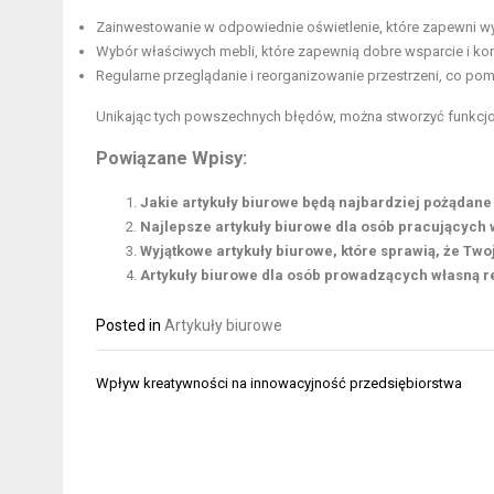
Zainwestowanie w odpowiednie oświetlenie, które zapewni w
Wybór właściwych mebli, które zapewnią dobre wsparcie i ko
Regularne przeglądanie i reorganizowanie przestrzeni, co po
Unikając tych powszechnych błędów, można stworzyć funkcjonal
Powiązane Wpisy:
Jakie artykuły biurowe będą najbardziej pożądane
Najlepsze artykuły biurowe dla osób pracujących 
Wyjątkowe artykuły biurowe, które sprawią, że Two
Artykuły biurowe dla osób prowadzących własną re
Posted in
Artykuły biurowe
Nawigacja
Wpływ kreatywności na innowacyjność przedsiębiorstwa
wpisu