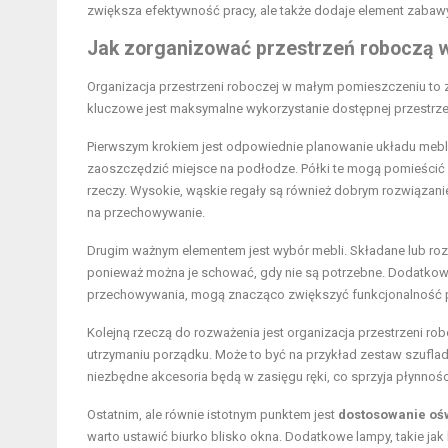
zwiększa efektywność pracy, ale także dodaje element zabawy 
Jak zorganizować przestrzeń roboczą
Organizacja przestrzeni roboczej w małym pomieszczeniu to 
kluczowe jest maksymalne wykorzystanie dostępnej przestrze
Pierwszym krokiem jest odpowiednie planowanie układu mebl
zaoszczędzić miejsce na podłodze. Półki te mogą pomieścić 
rzeczy. Wysokie, wąskie regały są również dobrym rozwiązani
na przechowywanie.
Drugim ważnym elementem jest wybór mebli. Składane lub r
ponieważ można je schować, gdy nie są potrzebne. Dodatko
przechowywania, mogą znacząco zwiększyć funkcjonalność 
Kolejną rzeczą do rozważenia jest organizacja przestrzeni
utrzymaniu porządku. Może to być na przykład zestaw szuflad
niezbędne akcesoria będą w zasięgu ręki, co sprzyja płynnośc
Ostatnim, ale równie istotnym punktem jest
dostosowanie ośw
warto ustawić biurko blisko okna. Dodatkowe lampy, takie ja